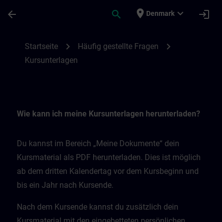
Skip To Main Content
Page Loaded
place
expand_more
arrow_back
search
login
Denmark
Kursunterlagen | SITRAIN
chevron_right
chevron_right
Startseite
Häufig gestellte Fragen
Kursunterlagen
Wie kann ich meine Kursunterlagen herunterladen?
Du kannst im Bereich „Meine Dokumente“ dein
Kursmaterial als PDF herunterladen. Dies ist möglich
ab dem dritten Kalendertag vor dem Kursbeginn und
bis ein Jahr nach Kursende.
Nach dem Kursende kannst du zusätzlich dein
Kursmaterial mit den eingebetteten persönlichen