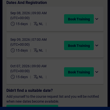
Dates And Registration
Sep 08, 2026 | 09:00 AM
(UTC+00:00)
expand_more
Book Training
schedule
translate
15 days
NL
Sep 09, 2026 | 07:00 AM
(UTC+00:00)
expand_more
Book Training
schedule
translate
15 days
NL
Oct 07, 2026 | 09:00 AM
(UTC+00:00)
expand_more
Book Training
schedule
translate
15 days
NL
Didn't find a suitable date?
Add yourself to the course request list and you will be notified
when new dates become available.
Activate notification service