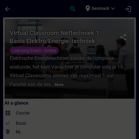
Skip To Main Content
Page Loaded
place
expand_more
arrow_back
search
login
Denmark
Course - Virtual Classroom Nettechniek 1: 
Virtual Classroom Nettechniek 1:
share
Basis Elektro/Energie-techniek
Learning Event - Online
Elektrische Energietechniek zonder de complexe
wiskunde; het kan! Vanachter je computer volg je 15
Virtual Classrooms sessies van maximaal 1 uur.
Parallel aan de ses...
More
At a glance
widgets
Course
Basic
where_to_vote
NL