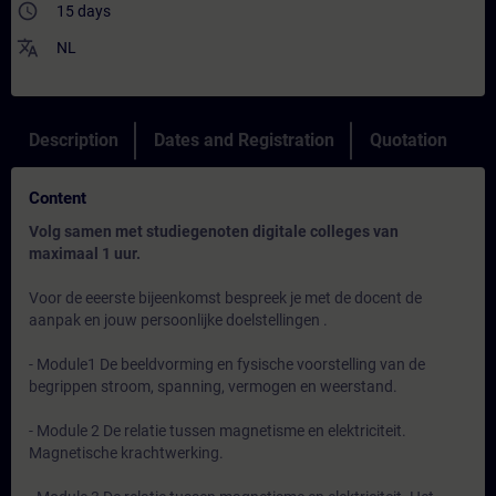
access_time
15 days
translate
NL
Description
Dates and Registration
Quotation
Content
Volg samen met studiegenoten digitale colleges van
maximaal 1 uur.
Voor de eeerste bijeenkomst bespreek je met de docent de
aanpak en jouw persoonlijke doelstellingen .
- Module1 De beeldvorming en fysische voorstelling van de
begrippen stroom, spanning, vermogen en weerstand.
- Module 2 De relatie tussen magnetisme en elektriciteit.
Magnetische krachtwerking.