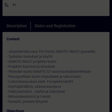
translate
FI
Description
Dates and Registration
Content
- Järjestelmäkuvaus TIA Portal, SIMATIC WinCC (paneelit)
- Työkalun asetukset ja käyttö
- SIMATIC WinCC projektin luonti
- Projektin käännös ja lataukset
- Yhteyden luonti SIMATIC S7 automaatiojärjestelmään
- Perusgrafiikan luonti ohjaukseen ja valvontaan
- Lisäominaisuuksia esim. Faceplate-käyttö
- Käyttäjähallinta; salasanasuojaus
- Hälytysarkistot, -näytöt ja hälytykset
- Mittapistearkistot ja trendit
- Reseptit; periaate lyhyesti
Objectives