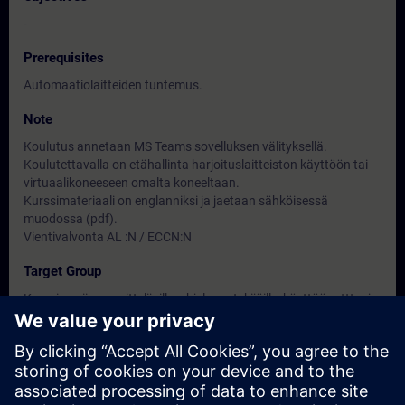
-
Prerequisites
Automaatiolaitteiden tuntemus.
Note
Koulutus annetaan MS Teams sovelluksen välityksellä.
Koulutettavalla on etähallinta harjoituslaitteiston käyttöön tai
virtuaalikoneeseen omalta koneeltaan.
Kurssimateriaali on englanniksi ja jaetaan sähköisessä
muodossa (pdf).
Vientivalvonta AL :N / ECCN:N
Target Group
Kurssi sopii suunnittelijoille, ohjelman tekijöille, käyttöönottto- ja
kunnossapitohenkilöille.
Dates And Registration