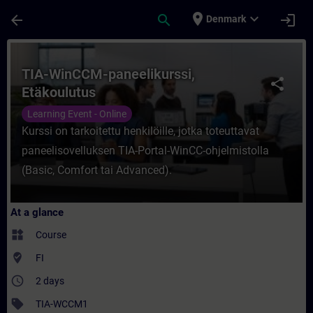
Skip To Main Content
Page Loaded
place
expand_more
arrow_back
search
login
Denmark
Course - TIA-WinCCM-paneelikurssi, Etäkou
TIA-WinCCM-paneelikurssi,
share
Etäkoulutus
Learning Event - Online
Kurssi on tarkoitettu henkilöille, jotka toteuttavat
paneelisovelluksen TIA-Portal-WinCC-ohjelmistolla
(Basic, Comfort tai Advanced).
At a glance
widgets
Course
where_to_vote
FI
access_time
2 days
sell
TIA-WCCM1