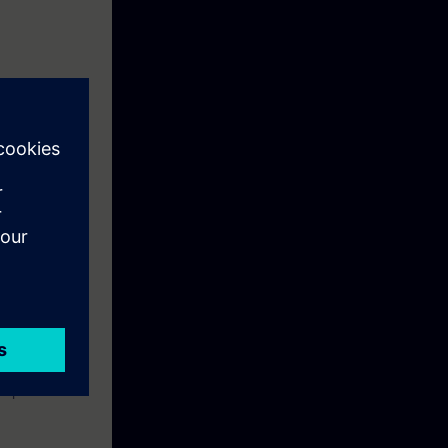
inä päivinä,
 mapin hintaan