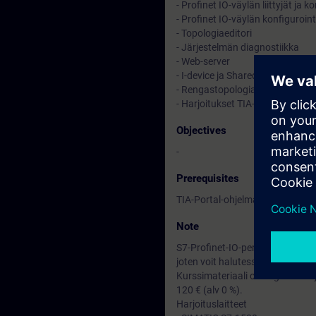
- Profinet IO-väylän liittyjät ja 
- Profinet IO-väylän konfiguroint
- Topologiaeditori
- Järjestelmän diagnostiikka
- Web-server
- I-device ja Shared device
- Rengastopologia (MRP-protoko
- Harjoitukset TIA-Portal ja S7-
Objectives
-
Prerequisites
TIA-Portal-ohjelman ja S7-1500
Note
S7-Profinet-IO-peruskurssi, TIA-P
joten voit halutessi laajentaa p
Kurssimateriaali on englanniksi 
120 € (alv 0 %).
Harjoituslaitteet