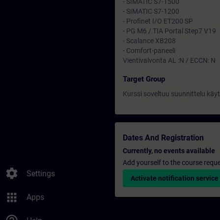
- SIMATIC S7-1500
- SIMATIC S7-1200
- Profinet I/O ET200 SP
- PG M6 / TIA Portal Step7 V19
- Scalance XB208
- Comfort-paneeli
Vientivalvonta AL :N / ECCN: N
Target Group
Kurssi soveltuu suunnittelu käyt
Dates And Registration
Currently, no events available
Add yourself to the course reque
settings
Settings
Activate notification service
apps
Apps