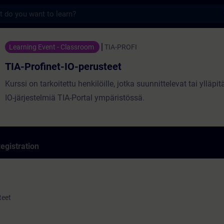
s
t-IO-perusteet - Training - Training - Prof
Learning Event - Classroom
TIA-PROFI
TIA-Profinet-IO-perusteet
Kurssi on tarkoitettu henkilöille, jotka suunnittelevat tai ylläpit
IO-järjestelmiä TIA-Portal ympäristössä.
egistration
teet