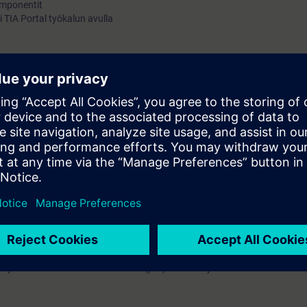
komponentit
i TIA Portal työkalun avulla
lla)
1500
-tuntemus.
rofinet ja Profinet WLAN kurssit järjestetään samoilla viikoilla peräkkäis
rofinet osaamistasi kerralla useammalla kurssilla.
ja jaetaan sähköisessä muodossa (pdf). Osallistuja voi tilata tulostetun