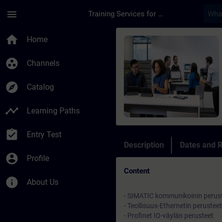
Skip To Main Content
Page Loaded
menu
Training Services for Digital Industries
Course - TIA-Profine
home
Home
group_work
Channels
explore
Catalog
timeline
Learning Paths
assignment_turned_in
Entry Test
Description
Dates and R
account_circle
Profile
Content
info
About Us
- SIMATIC kommunikoinin perus
- Teollisuus-Ethernetin perusteet
- Profinet IO-väylän perusteet