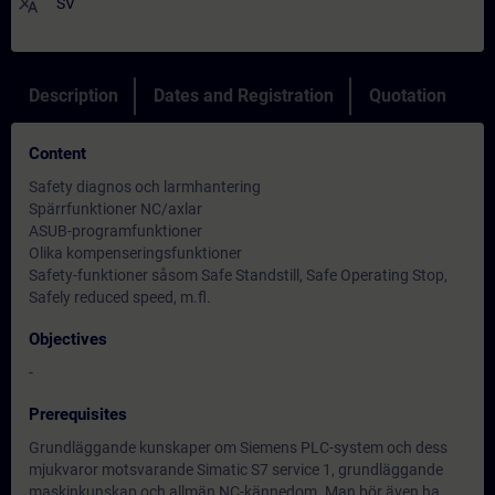
translate
SV
Description
Dates and Registration
Quotation
Content
Safety diagnos och larmhantering
Spärrfunktioner NC/axlar
ASUB-programfunktioner
Olika kompenseringsfunktioner
Safety-funktioner såsom Safe Standstill, Safe Operating Stop,
Safely reduced speed, m.fl.
Objectives
-
Prerequisites
Grundläggande kunskaper om Siemens PLC-system och dess
mjukvaror motsvarande Simatic S7 service 1, grundläggande
maskinkunskap och allmän NC-kännedom. Man bör även ha