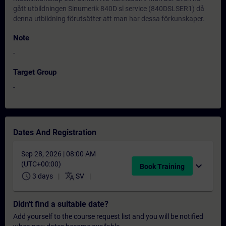
gått utbildningen Sinumerik 840D sl service (840DSLSER1) då
denna utbildning förutsätter att man har dessa förkunskaper.
Note
-
Target Group
-
Dates And Registration
Sep 28, 2026 | 08:00 AM
(UTC+00:00)
expand_more
Book Training
schedule
translate
3 days
SV
Didn't find a suitable date?
Add yourself to the course request list and you will be notified