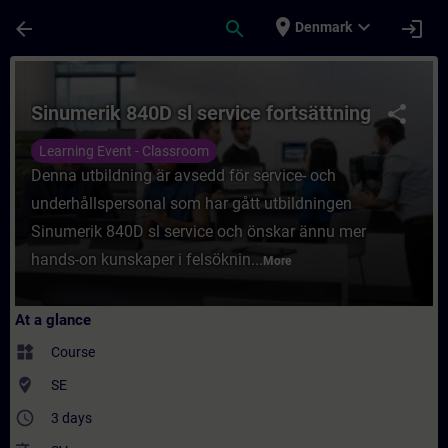
Skip To Main Content
Page Loaded
place
expand_more
arrow_back
search
login
Denmark
Course - Sinumerik 840D sl service fortsät
Sinumerik 840D sl service fortsättning
share
Learning Event - Classroom
Denna utbildning är avsedd för service- och
underhållspersonal som har gått utbildningen
Sinumerik 840D sl service och önskar ännu mer
hands-on kunskaper i felsöknin...
More
At a glance
widgets
Course
where_to_vote
SE
access_time
3 days