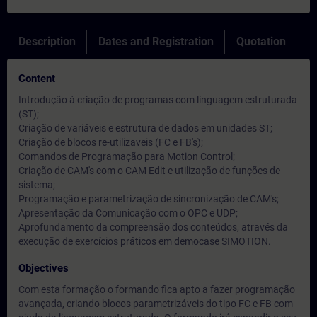
Description
Dates and Registration
Quotation
Content
Introdução á criação de programas com linguagem estruturada
(ST);
Criação de variáveis e estrutura de dados em unidades ST;
Criação de blocos re-utilizaveis (FC e FB's);
Comandos de Programação para Motion Control;
Criação de CAM's com o CAM Edit e utilização de funções de
sistema;
Programação e parametrização de sincronização de CAM's;
Apresentação da Comunicação com o OPC e UDP;
Aprofundamento da compreensão dos conteúdos, através da
execução de exercícios práticos em democase SIMOTION.
Objectives
Com esta formação o formando fica apto a fazer programação
avançada, criando blocos parametrizáveis do tipo FC e FB com