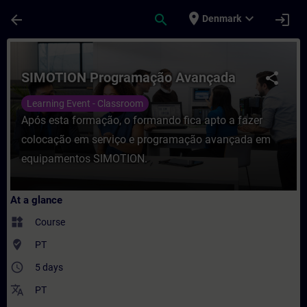
Skip To Main Content
Page Loaded
place
expand_more
arrow_back
search
login
Denmark
Course - SIMOTION Programação Avançada 
SIMOTION Programação Avançada
share
Learning Event - Classroom
Após esta formação, o formando fica apto a fazer
colocação em serviço e programação avançada em
equipamentos SIMOTION.
At a glance
widgets
Course
where_to_vote
PT
access_time
5 days
translate
PT