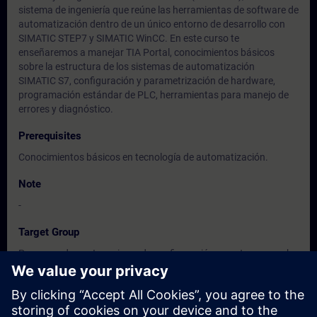
sistema de ingeniería que reúne las herramientas de software de
automatización dentro de un único entorno de desarrollo con
SIMATIC STEP7 y SIMATIC WinCC. En este curso te
enseñaremos a manejar TIA Portal, conocimientos básicos
sobre la estructura de los sistemas de automatización
SIMATIC S7, configuración y parametrización de hardware,
programación estándar de PLC, herramientas para manejo de
errores y diagnóstico.
Prerequisites
Conocimientos básicos en tecnología de automatización.
Note
-
Target Group
Programadores. Ingenieros de configuración, puesta en marcha
y service.