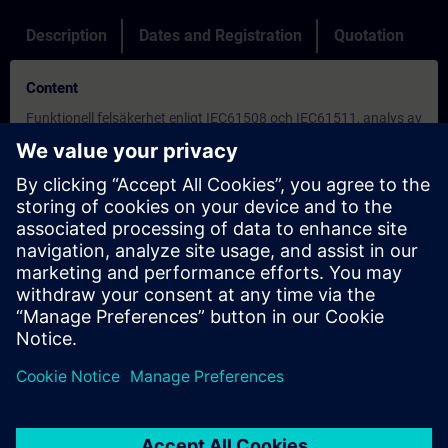
Description
Dates and Registration
Quotation
Content
Funktionell felsäkerhet enligt IEC61508 och IEC61511, analys av
skyddsnivåer och riskgraf utifrån felsäkra instrument och
funktioner
Systemarkitektur och diagnostik i felsäkra komponenter
(hårdvara, mjukvara, kommunikation)
Översikt av F-moduler
Parametrering i HW-konfiguratorn (felsäker mod,
givarutvärdering, adressering, övervakningstider, H-parametrar,
förtrådning och votering)
F-bibliotek med systemfunktioner (F-Shutdown, Partial
Shutdown Groups)
F-bibliotek med användarfunktioner (felsäkra data, F-kvittering,
kommunikation, voteringsblock)
Applikationer (passivisering, reintegration, typblock)
Safety Matrix, beräkning och justering av F-tider med
S7ftimeb.xls (rektions-, övervakningstider)