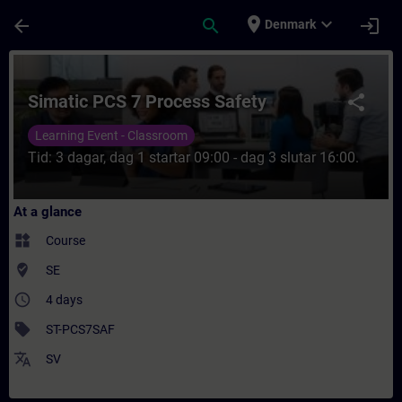
Skip To Main Content
Page Loaded
place
expand_more
arrow_back
search
login
Denmark
Course - Simatic PCS 7 Process Safety - T
Simatic PCS 7 Process Safety
share
Learning Event - Classroom
Tid: 3 dagar, dag 1 startar 09:00 - dag 3 slutar 16:00.
At a glance
widgets
Course
where_to_vote
SE
access_time
4 days
sell
ST-PCS7SAF
translate
SV