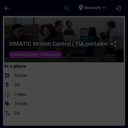
Skip To Main Content
Page Loaded
place
expand_more
arrow_back
search
login
Denmark
Course - SIMATIC Motion Control i TIA-por
SIMATIC Motion Control i TIA-portalen
share
Learning Event - Classroom
At a glance
widgets
Course
where_to_vote
DK
access_time
3 days
sell
TIA-MC
translate
DA