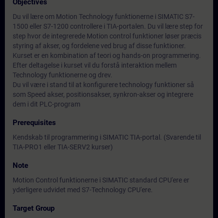
Objectives
Du vil lære om Motion Technology funktionerne i SIMATIC S7-
1500 eller S7-1200 controllere i TIA-portalen. Du vil lære step for
step hvor de integrerede Motion control funktioner løser præcis
styring af akser, og fordelene ved brug af disse funktioner.
Kurset er en kombination af teori og hands-on programmering.
Efter deltagelse i kurset vil du forstå interaktion mellem
Technology funktionerne og drev.
Du vil være i stand til at konfigurere technology funktioner så
som Speed akser, positionsakser, synkron-akser og integrere
dem i dit PLC-program
Prerequisites
Kendskab til programmering i SIMATIC TIA-portal. (Svarende til
TIA-PRO1 eller TIA-SERV2 kurser)
Note
Motion Control funktionerne i SIMATIC standard CPU'ere er
yderligere udvidet med S7-Technology CPU'ere.
Target Group