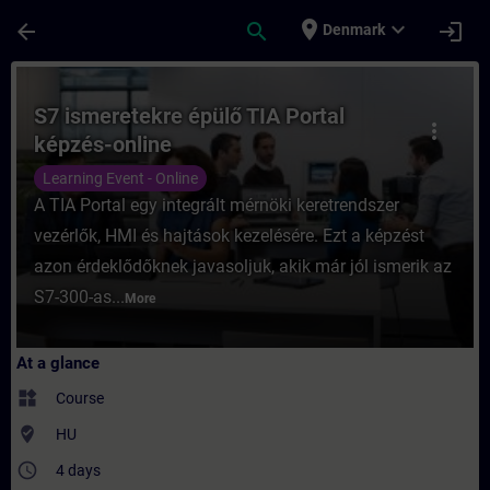
Skip To Main Content
Page Loaded
place
expand_more
arrow_back
search
login
Denmark
Course - S7 ismeretekre épülő TIA Portal k
S7 ismeretekre épülő TIA Portal
more_vert
képzés-online
Learning Event - Online
A TIA Portal egy integrált mérnöki keretrendszer
vezérlők, HMI és hajtások kezelésére. Ezt a képzést
azon érdeklődőknek javasoljuk, akik már jól ismerik az
S7-300-as...
More
At a glance
widgets
Course
where_to_vote
HU
access_time
4 days