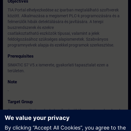
Objectives
TIA Portal elhelyezkedése az iparban megtalálható szoftverek
között. Alkalmazása a megismert PLC-k programozására és a
felmerülők hibák detektálására és javítására. A terepi
buszrendszerek és ezekre
csatlakoztatható eszközök típusai, valamint a jelek
feldolgozásához szükséges alapismeretek. Szabványos
programnyelvek alapja és ezekkel programok szerkesztése.
Prerequisites
SIMATIC S7 V5.x ismerete, gyakorlati tapasztalat ezen a
területen.
Note
-
Target Group
Programozók, üzembe helyező mérnökök, szerviz szakemberek,
üzemeltetési és karbantartási szakemberek