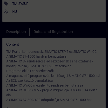
sell
TIA-SYSUP
translate
HU
Description
Dates and Registration
Content
TIA Portal komponensek: SIMATIC STEP 7 és SIMATIC WinCC
A SIMATIC S7-1500 hardver bemutatása
A SIMATIC S7 rendszercsalád eszközeinek és hálózatainak
konfigurálása, SIMATIC S7-1500 vezérlőkön
Programblokkok és szerkesztők
A magas szintű programozás lehetőségei SIMATIC S7-1500-zal
Az SCL szerkesztő bemutatása
A SIMATIC WinCC megjelenítő rendszer bemutatása
A SIMATIC STEP 7 V 5.x projekt migrációja SIMATIC TIA Portal
alá.
A SIMATIC S7-300/400 adaptációja SIMATIC S7-1500-hoz