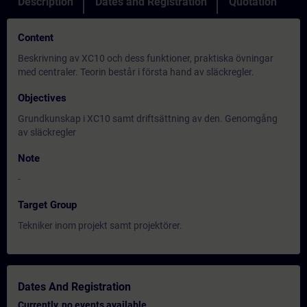
Description
Dates and Registration
Quotation
Content
Beskrivning av XC10 och dess funktioner, praktiska övningar
med centraler. Teorin består i första hand av släckregler.
Objectives
Grundkunskap i XC10 samt driftsättning av den. Genomgång
av släckregler
Note
-
Target Group
Tekniker inom projekt samt projektörer.
Dates And Registration
Currently, no events available