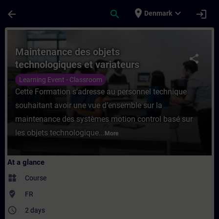
Skip To Main Content
Page Loaded
place
expand_more
arrow_back
search
login
Denmark
Course - Maintenance des objets technolog
Maintenance des objets
share
technologiques et variateurs
SINAMICS S210
Learning Event - Classroom
Cette Formation s'adresse au personnel technique
souhaitant avoir une vue d’ensemble sur la
maintenance des systèmes motion control basé sur
les objets technologique...
More
At a glance
widgets
Course
where_to_vote
FR
access_time
2 days