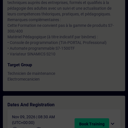
techniques auprès des entreprises, formés et qualifiés à la
pédagogie des adultes avec un suivi et une actualisation de
leurs compétences théoriques, pratiques, et pédagogiques.
Remarques complémentaires :
Cette Formation ne convient pas à la gamme de produits S7-
300/400
Matériel Pédagogique (à titre indicatif par binôme) :
• Console de programmation (TIA-PORTAL Professional)
• Automate programmable S7-1500TF
• Variateur SINAMICS S210
Target Group
Technicien de maintenance
Electromecanicien
Dates And Registration
Nov 09, 2026 | 08:30 AM
(UTC+00:00)
expand_more
Book Training