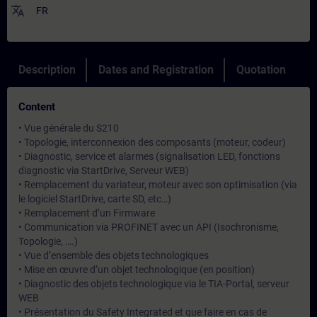
translate
FR
Description
Dates and Registration
Quotation
Content
• Vue générale du S210
• Topologie, interconnexion des composants (moteur, codeur)
• Diagnostic, service et alarmes (signalisation LED, fonctions
diagnostic via StartDrive, Serveur WEB)
• Remplacement du variateur, moteur avec son optimisation (via
le logiciel StartDrive, carte SD, etc…)
• Remplacement d’un Firmware
• Communication via PROFINET avec un API (Isochronisme,
Topologie, ….)
• Vue d’ensemble des objets technologiques
• Mise en œuvre d’un objet technologique (en position)
• Diagnostic des objets technologique via le TIA-Portal, serveur
WEB
• Présentation du Safety Integrated et que faire en cas de