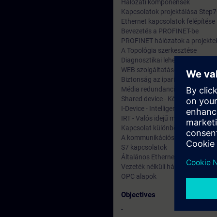
Hálózati komponensek
Kapcsolatok projektálása Step7
Ethernet kapcsolatok felépítése
Bevezetés a PROFINET-be
PROFINET hálózatok a projekte
A Topológia szerkesztése
Diagnosztikai lehetőségek
WEB szolgáltatások a PROFINE
Biztonság az ipari Ethernet-en 
Média redundancia
Shared device - Közös használa
I-Device - Intelligens IO eszközö
IRT - Valós idejű működés
Kapcsolat különböző hálózatok
A kommunikációs lehetőségek ö
S7 kapcsolatok
Általános Ethernet kommunikác
Vezeték nélküli hálózati alapok
OPC alapok
Objectives
-