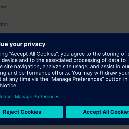
-ben
kben
T hálózaton
alapismeretek
tú IO eszközök
k
 között
sszehasonlítása
ió