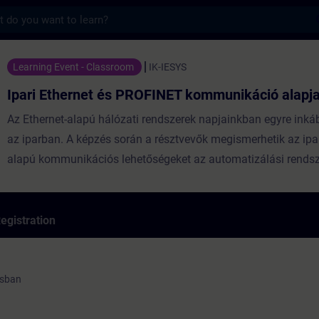
s
net és PROFINET kommunikáció alapjai - Tr
Learning Event - Classroom
IK-IESYS
Ipari Ethernet és PROFINET kommunikáció alapja
Az Ethernet-alapú hálózati rendszerek napjainkban egyre inká
az iparban. A képzés során a résztvevők megismerhetik az ipar
alapú kommunikációs lehetőségeket az automatizálási rends
SIMATIC NET eszközök segítségével elsajátítják a PROFINET 
konfigurálását, továbbá gyakorlati feladatokon keresztül megt
milyen szempontok szerint lehet hatékonyabbá tenni a hálóza
egistration
működését és gyorsan diagnosztizálni a felmerülő hibákat.
ásban