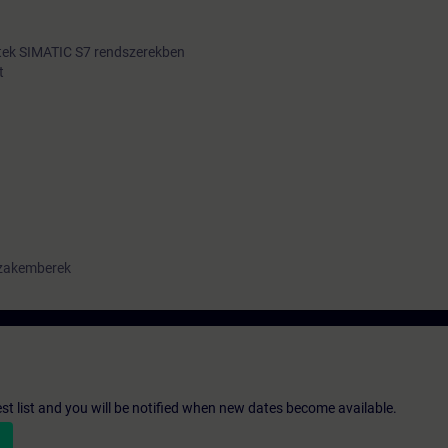
etek SIMATIC S7 rendszerekben
t
szakemberek
st list and you will be notified when new dates become available.