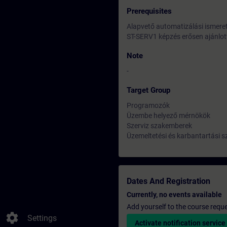
Prerequisites
Alapvető automatizálási ismer
ST-SERV1 képzés erősen ajánlot
Note
-
Target Group
Programozók
Üzembe helyező mérnökök
Szerviz szakemberek
Üzemeltetési és karbantartási 
Dates And Registration
Currently, no events available
Add yourself to the course reque
settings
Settings
Activate notification service