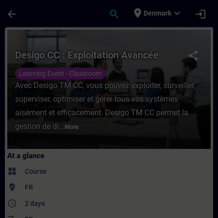
Skip To Main Content
Page Loaded
place
expand_more
arrow_back
search
login
Denmark
Course - Desigo CC : Exploitation Avancée 
Desigo CC : Exploitation Avancée
share
Learning Event - Classroom
Avec Desigo TM CC, vous pouvez exploiter, surveiller,
superviser, optimiser et gérer tous vos systèmes
aisément et efficacement. Desigo TM CC permet la
gestion de di...
More
At a glance
widgets
Course
where_to_vote
FR
access_time
2 days