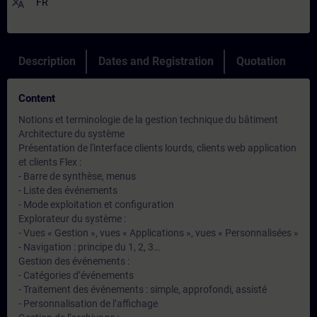
translate
FR
Description
Dates and Registration
Quotation
Content
Notions et terminologie de la gestion technique du bâtiment
Architecture du système
Présentation de l'interface clients lourds, clients web application
et clients Flex :
- Barre de synthèse, menus
- Liste des événements
- Mode exploitation et configuration
Explorateur du système :
- Vues « Gestion », vues « Applications », vues « Personnalisées »
- Navigation : principe du 1, 2, 3…
Gestion des événements :
- Catégories d’événements
- Traitement des événements : simple, approfondi, assisté
- Personnalisation de l’affichage