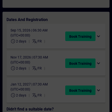
Dates And Registration
Sep 15, 2026 | 06:30 AM
(UTC+00:00)
expand_more
Book Training
schedule
translate
2 days
FR
Nov 17, 2026 | 07:30 AM
(UTC+00:00)
expand_more
Book Training
schedule
translate
2 days
FR
Jan 12, 2027 | 07:30 AM
(UTC+00:00)
expand_more
Book Training
schedule
translate
2 days
FR
Didn't find a suitable date?