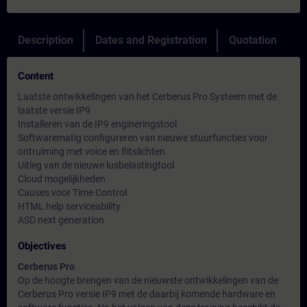
Description
Dates and Registration
Quotation
Content
Laatste ontwikkelingen van het Cerberus Pro Systeem met de
laatste versie IP9
Installeren van de IP9 engineringstool
Softwarematig configureren van nieuwe stuurfuncties voor
ontruiming met voice en flitslichten
Uitleg van de nieuwe lusbelastingtool
Cloud mogelijkheden
Causes voor Time Control
HTML help serviceability
ASD next generation
Objectives
Cerberus Pro
Op de hoogte brengen van de nieuwste ontwikkelingen van de
Cerberus Pro versie IP9 met de daarbij komende hardware en