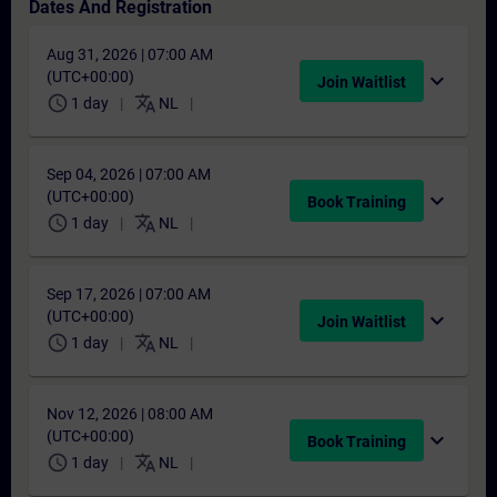
Dates And Registration
Aug 31, 2026 | 07:00 AM
(UTC+00:00)
expand_more
Join Waitlist
schedule
translate
1 day
NL
Sep 04, 2026 | 07:00 AM
(UTC+00:00)
expand_more
Book Training
schedule
translate
1 day
NL
Sep 17, 2026 | 07:00 AM
(UTC+00:00)
expand_more
Join Waitlist
schedule
translate
1 day
NL
Nov 12, 2026 | 08:00 AM
(UTC+00:00)
expand_more
Book Training
schedule
translate
1 day
NL