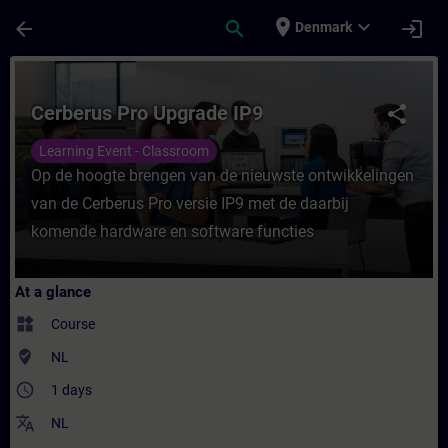
Skip To Main Content
Page Loaded
place
expand_more
arrow_back
search
login
Denmark
Course - Cerberus Pro Upgrade IP9 - Train
Cerberus Pro Upgrade IP9
share
Learning Event - Classroom
Op de hoogte brengen van de nieuwste ontwikkelingen
van de Cerberus Pro versie IP9 met de daarbij
komende hardware en software functies
At a glance
widgets
Course
where_to_vote
NL
access_time
1 days
translate
NL