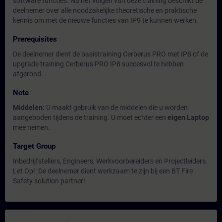
software functies. Na het volgen van deze training beschikt de
deelnemer over alle noodzakelijke theoretische en praktische
kennis om met de nieuwe functies van IP9 te kunnen werken.
Prerequisites
De deelnemer dient de basistraining Cerberus PRO met IP8 of de
upgrade training Cerberus PRO IP8 succesvol te hebben
afgerond.
Note
Middelen:
U maakt gebruik van de middelen die u worden
aangeboden tijdens de training. U moet echter een
eigen Laptop
mee nemen.
Target Group
Inbedrijfstellers, Engineers, Werkvoorbereiders en Projectleiders.
Let Op!: De deelnemer dient werkzaam te zijn bij een BT Fire
Safety solution partner!