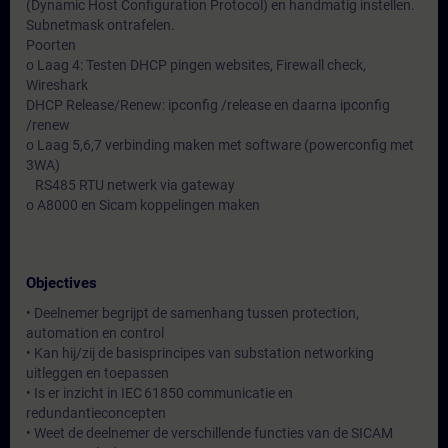
(Dynamic Host Configuration Protocol) en handmatig instellen.
Subnetmask ontrafelen.
Poorten
o Laag 4: Testen DHCP pingen websites, Firewall check,
Wireshark
DHCP Release/Renew: ipconfig /release en daarna ipconfig
/renew
o Laag 5,6,7 verbinding maken met software (powerconfig met
3WA)
RS485 RTU netwerk via gateway
o A8000 en Sicam koppelingen maken
Objectives
• Deelnemer begrijpt de samenhang tussen protection,
automation en control
• Kan hij/zij de basisprincipes van substation networking
uitleggen en toepassen
• Is er inzicht in IEC 61850 communicatie en
redundantieconcepten
• Weet de deelnemer de verschillende functies van de SICAM