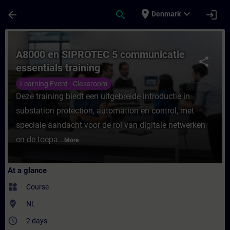
Skip To Main Content
Page Loaded
place
expand_more
arrow_back
search
login
Denmark
Course - A8000 en SIPROTEC 5 communicatie
A8000 en SIPROTEC 5 communicatie
share
essentials training
Learning Event - Classroom
Deze training biedt een uitgebreide introductie in
substation protection, automation en control, met
speciale aandacht voor de rol van digitale netwerken
en de toepa...
More
At a glance
widgets
Course
where_to_vote
NL
access_time
2 days