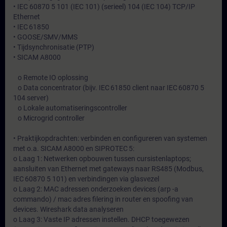
• IEC 60870 5 101 (IEC 101) (serieel) 104 (IEC 104) TCP/IP
Ethernet
• IEC 61850
• GOOSE/SMV/MMS
• Tijdsynchronisatie (PTP)
• SICAM A8000
o Remote IO oplossing
o Data concentrator (bijv. IEC 61850 client naar IEC 60870 5
104 server)
o Lokale automatiseringscontroller
o Microgrid controller
• Praktijkopdrachten: verbinden en configureren van systemen
met o.a. SICAM A8000 en SIPROTEC 5:
o Laag 1: Netwerken opbouwen tussen cursistenlaptops;
aansluiten van Ethernet met gateways naar RS485 (Modbus,
IEC 60870 5 101) en verbindingen via glasvezel
o Laag 2: MAC adressen onderzoeken devices (arp -a
commando) / mac adres filering in router en spoofing van
devices. Wireshark data analyseren
o Laag 3: Vaste IP adressen instellen. DHCP toegewezen