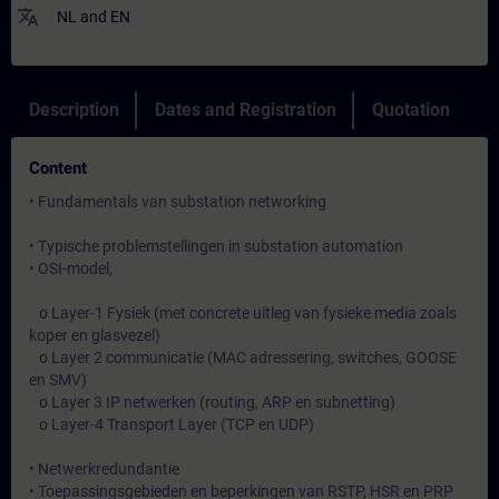
translate
NL
and
EN
Description
Dates and Registration
Quotation
Content
• Fundamentals van substation networking
• Typische problemstellingen in substation automation
• OSI-model,
o Layer-1 Fysiek (met concrete uitleg van fysieke media zoals
koper en glasvezel)
o Layer 2 communicatie (MAC adressering, switches, GOOSE
en SMV)
o Layer 3 IP netwerken (routing, ARP en subnetting)
o Layer-4 Transport Layer (TCP en UDP)
• Netwerkredundantie
• Toepassingsgebieden en beperkingen van RSTP, HSR en PRP