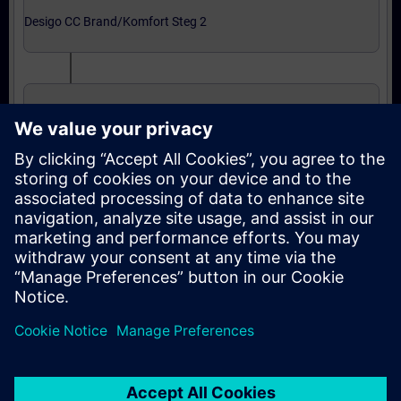
Desigo CC Brand/Komfort Steg 2
Grundkurs i Integrering
Expertnivå: kurser
Integration till Desigo CC