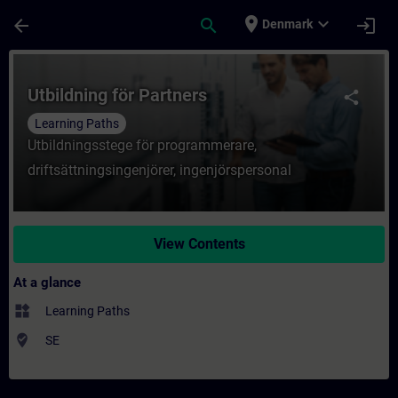
Skip To Main Content
Page Loaded
place
expand_more
arrow_back
search
login
Denmark
Course - Utbildning för Partners - Trainin
Utbildning för Partners
share
Learning Paths
Utbildningsstege för programmerare,
driftsättningsingenjörer, ingenjörspersonal
View Contents
At a glance
widgets
Learning Paths
where_to_vote
SE