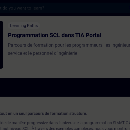
s
on SCL dans TIA Portal - Training - Train
Learning Paths
Programmation SCL dans TIA Portal
Parcours de formation pour les programmeurs, les ingénieu
service et le personnel d’ingénierie
tout en un seul parcours de formation structuré.
ide de manière progressive dans l’univers de la programmation SIMATIC 
 de haut niveau SCL. À travers des exemples complexes, nous vous montro