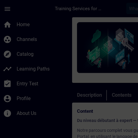
Skip To Main Content
Page Loaded
menu
Training Services for Digital Industries
Course - Programmati
home
Home
group_work
Channels
explore
Catalog
timeline
Learning Paths
assignment_turned_in
Entry Test
Description
Contents
account_circle
Profile
Content
info
About Us
Du niveau débutant à expert — 
Notre parcours complet vous gu
Portal, en utilisant le langage