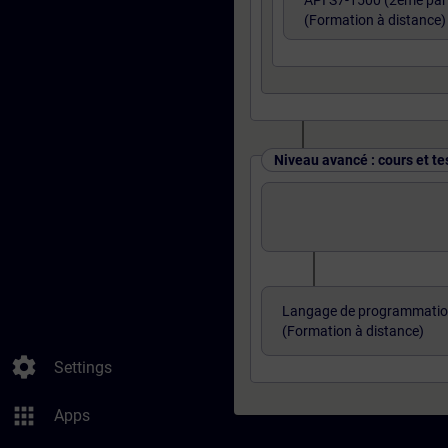
API S7-1500 (2ème part
(Formation à distance)
Niveau avancé : cours et te
Langage de programmatio
(Formation à distance)
settings
Settings
apps
Apps