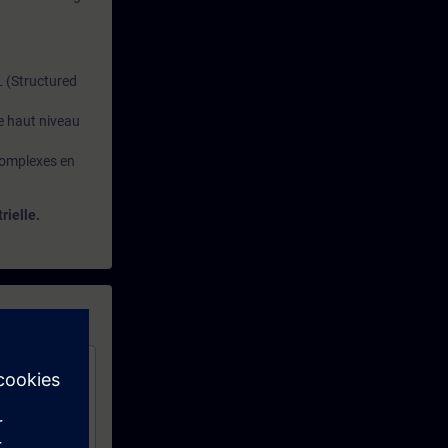
L (Structured
e haut niveau
 complexes en
rielle.