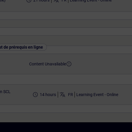
access_time
translate
ie)
21 hours
FR
Learning Event - Online
st de prérequis en ligne
error_outline
Content Unavaliable
n SCL
access_time
translate
14 hours
FR
Learning Event - Online