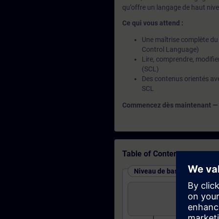
qu’offre un langage de haut niv
Ce qui vous attend :
Une maîtrise complète du
Control Language)
Lire, comprendre, modifie
(SCL)
Des contenus orientés ave
SCL
Commencez dès maintenant — et 
Table of Contents
Niveau de base : cours et t