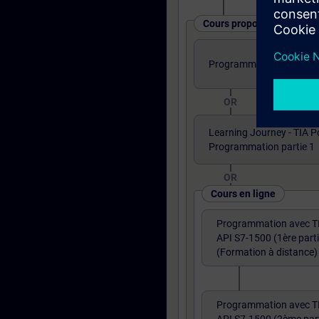
Cours proposés sous diff
Programmation TIA PORTA
OR
Learning Journey - TIA P
Programmation partie 1
OR
Cours en ligne
Programmation avec T
API S7-1500 (1ère parti
(Formation à distance)
Programmation avec T