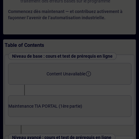
traitement des erreurs basés sur le programme
Commencez dès maintenant — et contribuez activement à
façonner l’avenir de l’automatisation industrielle.
Table of Contents
Niveau de base : cours et test de prérequis en ligne
error_outline
Content Unavaliable
Maintenance TIA PORTAL (1ère partie)
Niveau avancé : cours et test de prérequis en ligne