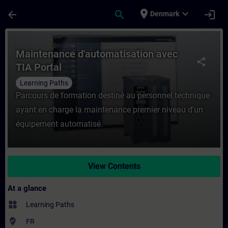
Skip To Main Content
Page Loaded
place
expand_more
arrow_back
search
login
Denmark
Course - Maintenance d'automatisation ave
Maintenance d'automatisation avec
share
TIA Portal
Learning Paths
Parcours de formation destiné au personnel technique
ayant en charge la maintenance premier niveau d'un
équipement automatisé.
View Contents
At a glance
widgets
Learning Paths
where_to_vote
FR