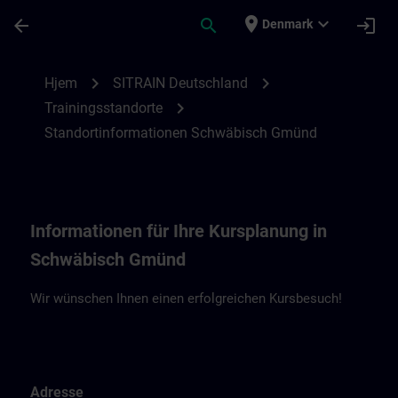
Gå til hovedindhold
Side indlæst
place
expand_more
arrow_back
search
login
Denmark
Standortinformationen Schwäbisch Gmün
chevron_right
chevron_right
Hjem
SITRAIN Deutschland
chevron_right
Trainingsstandorte
Standortinformationen Schwäbisch Gmünd
Informationen für Ihre Kursplanung in
Schwäbisch Gmünd
Wir wünschen Ihnen einen erfolgreichen Kursbesuch!
Adresse