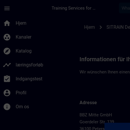
Gå til hovedindhold
Side indlæst
menu
Training Services for Digital Industries
Standortinformation
home
Hjem
chevron_right
Hjem
SITRAIN De
group_work
Kanaler
explore
Katalog
Informationen für I
timeline
læringsforløb
Wir wünschen Ihnen einen
assignment_turned_in
Indgangstest
account_circle
Profil
Adresse
info
Om os
BBZ Mitte GmbH
Goerdeler Str. 139
36100 Petersberg