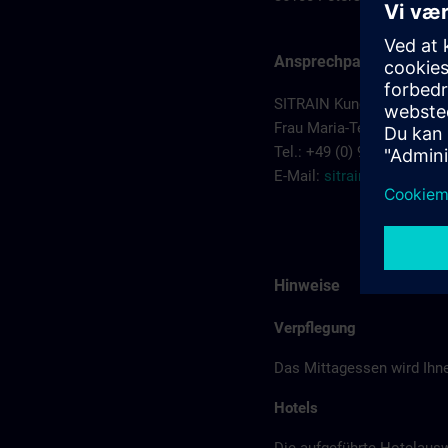
Ansprechpartner
SITRAIN Kundenberatung
Frau Maria-Teresa Sainz-
Tel.: +49 (0) 911/895-7575
E-Mail:
sitrain.de@sieme
Hinweise
Verpflegung
Das Mittagessen wird Ihne
Hotels