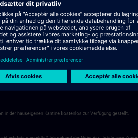
Tel.: +49 (0) 6 61 9 69 07-0
Gasthof Altes Casino >
Hotel Berghof Almendorf
 Mannheim
Almendorfer Str. 1 - 3
Munoz
36100 Petersberg
Tel.: +49 (0) 6 61 96 79-00
ns.com
Hotel Berghof >
n in der hauseigenen Kantine kostenlos zur Verfügung gestellt.