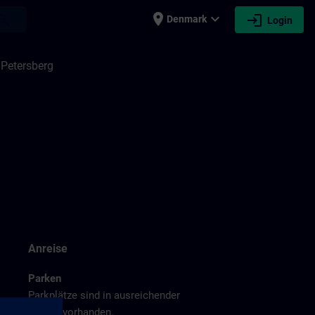
place
expand_more
login
earch
Denmark
Login
 Petersberg
Anreise
Parken
Parkplätze sind in ausreichender
Menge vorhanden.