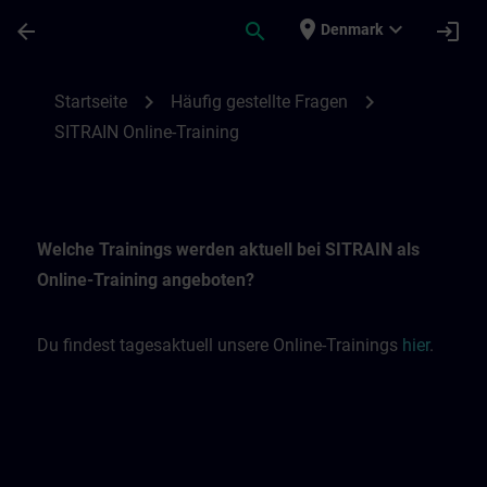
Gå til hovedindhold
Side indlæst
place
expand_more
arrow_back
search
login
Denmark
SITRAIN Online-Trainings | SITRAIN
chevron_right
chevron_right
Startseite
Häufig gestellte Fragen
SITRAIN Online-Training
Welche Trainings werden aktuell bei SITRAIN als
Online-Training angeboten?
Du findest tagesaktuell unsere Online-Trainings
hier
.