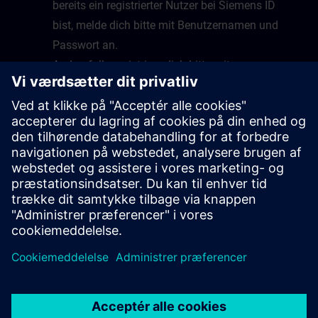
bereits ein registrierter Nutzer bei Siemens ID
bist, melde dich bitte mit Benutzernamen und
Passwort an.
Andernfalls registriere dich bitte mit
Emailadresse und Benutzernamen und folge
dazu den Anweisungen.
Nach erfolgreicher Anmeldung wirst du auf die
Startseite von Virtual Lab geleitet.
Glückwunsch, du kannst nun Virtual Lab nutzen
sobald ein Kurs bereitsteht.