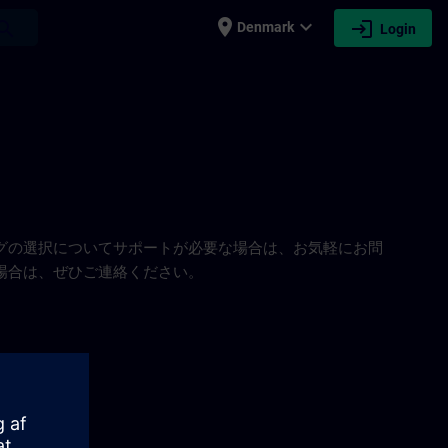
place
expand_more
login
earch
Denmark
Login
グの選択についてサポートが必要な場合は、お気軽にお問
場合は、ぜひご連絡ください。