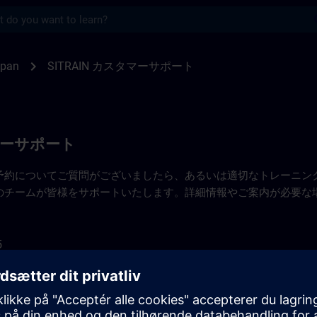
s
先 | SITRAIN
chevron_right
apan
SITRAIN カスタマーサポート
タマーサポート
予約についてご質問がございましたら、あるいは適切なトレーニン
のチームが皆様をサポートいたします。詳細情報やご案内が必要な
5
emens.com