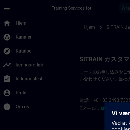
Gå til hovedindhold
Side indlæst
menu
Training Services for Digital Industries
SITRAIN Japan 連絡
home
Hjem
chevron_right
Hjem
SITRAIN J
group_work
Kanaler
explore
Katalog
SITRAIN カス
timeline
læringsforløb
コースのお申し込みやご
assignment_turned_in
Indgangstest
い合わせください。当社
account_circle
Profil
電話：+81 03 3493 732
info
Om os
Eメール：
sitrain.jp@si