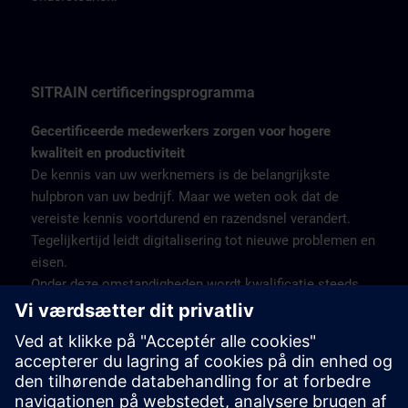
SITRAIN certificeringsprogramma
Gecertificeerde medewerkers zorgen voor hogere
kwaliteit en productiviteit
De kennis van uw werknemers is de belangrijkste
hulpbron van uw bedrijf. Maar we weten ook dat de
vereiste kennis voortdurend en razendsnel verandert.
Tegelijkertijd leidt digitalisering tot nieuwe problemen en
eisen.
Onder deze omstandigheden wordt kwalificatie steeds
belangrijker - zowel voor werkgevers als werknemers.
Het SITRAIN-certificeringsprogramma biedt daarom
gekwalificeerde opleidingen voor het volledige gamma
industriële producten en oplossingen van Siemens, met
aansluitende certificering om de verworven kennis te