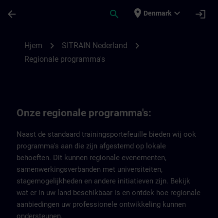
Gå til hovedindhold
Side indlæst
place
expand_more
arrow_back
search
login
Denmark
Regionale programma's van SITRAIN Nede
chevron_right
chevron_right
Hjem
SITRAIN Nederland
Regionale programma's
Onze regionale programma's:
Naast de standaard trainingsportefeuille bieden wij ook
programma's aan die zijn afgestemd op lokale
behoeften. Dit kunnen regionale evenementen,
samenwerkingsverbanden met universiteiten,
stagemogelijkheden en andere initiatieven zijn. Bekijk
wat er in uw land beschikbaar is en ontdek hoe regionale
aanbiedingen uw professionele ontwikkeling kunnen
ondersteunen.