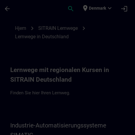
Gå til hovedindhold
Side indlæst
place
expand_more
arrow_back
search
login
Denmark
Lernwege in Deutschland | SITRAIN
chevron_right
chevron_right
Hjem
SITRAIN Lernwege
Lernwege in Deutschland
Lernwege mit regionalen Kursen in
SITRAIN Deutschland
Finden Sie hier Ihren Lernweg.
Industrie-Automatisierungssysteme