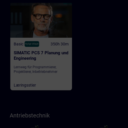
Basic
350h 30m
Nyligt tilføjet
SIMATIC PCS 7 Planung und
Engineering
Lernweg für Programmierer,
Projektierer, Inbetriebnehmer
Læringsstier
Antriebstechnik