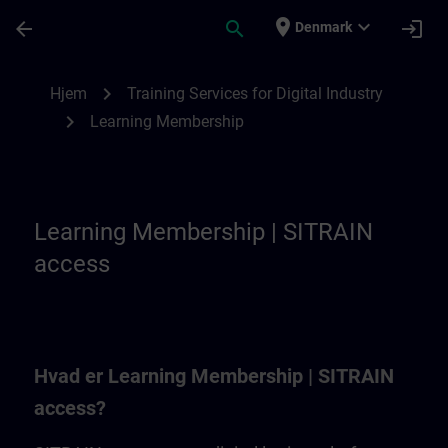
Gå til hovedindhold
Side indlæst
place
expand_more
arrow_back
search
login
Denmark
Learning Membership | SITRAIN
chevron_right
Hjem
Training Services for Digital Industry
chevron_right
Learning Membership
Learning Membership | SITRAIN
access
Hvad er Learning Membership | SITRAIN
access?