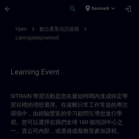
Gå til hovedindhold
Side indlæst
place
expand_more
arrow_back
search
login
Denmark
Learning Event | SITRAIN
chevron_right
chevron_right
Hjem
數位產業培訓服務
Læringsbegivenhed
Learning Event
SITRAIN 學習活動是您在最短時間內達成特定學
習目標的理想選擇。在遠離日常工作常規的專注
環境中，由經驗豐富的学习顧問引導您進行學
習。您可以選擇在我們全球 160 個培訓中心之
一、貴公司內部，或透過虛擬教室參加課程。