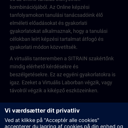
kombinációjából. Az Online képzési
tanfolyamokon tanulási tanácsadóink élő
elméleti előadásokat és gyakorlati
gyakorlatokat alkalmaznak, hogy a tanulási
célokban leírt képzési tartalmat átfogó és
gyakorlati módon közvetítsék.
A virtuális tanteremben a SITRAIN szakértőnk
mindig elérhető kérdésekre és
beszélgetésekre. Ez az egyéni gyakorlatokra is
igaz. Ezeket a Virtuális Laborban végzik, vagy
távolról végzik a kiképző eszközeinken.