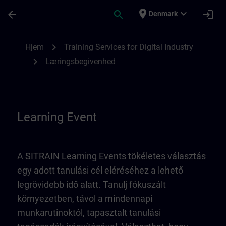
Gå til hovedindhold
Side indlæst
place
expand_more
arrow_back
search
login
Denmark
Learning Event | SITRAIN
chevron_right
Hjem
Training Services for Digital Industry
chevron_right
Læringsbegivenhed
Learning Event
A SITRAIN Learning Events tökéletes választás
egy adott tanulási cél eléréséhez a lehető
legrövidebb idő alatt. Tanulj fókuszált
környezetben, távol a mindennapi
munkarutinoktól, tapasztalt tanulási