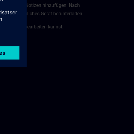
alien eigene Notizen hinzufügen. Nach
 dein persönliches Gerät herunterladen.
Kursmaterial bearbeiten kannst.