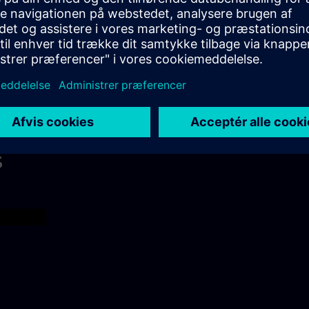
einen Kurs teilnimmst, kannst du diesen Kursmateri
dem Kurs kannst du die bearbeiteten Dokumente auf
Das Video liefert weitere Details dazu, wie du dein 
y
eo