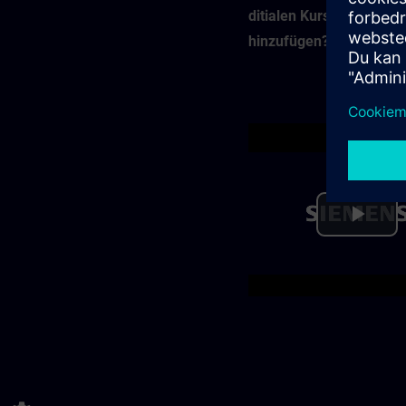
ditialen Kursmaterial
hinzufügen?
Pla
Vid