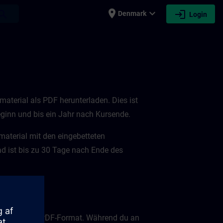
place
expand_more
login
earch
Denmark
Login
terial als PDF herunterladen. Dies ist
ginn und bis ein Jahr nach Kursende.
aterial mit den eingebetteten
d ist bis zu 30 Tage nach Ende des
taler Form im PDF-Format. Während du an