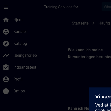
Gå til hovedindhold
Side indlæst
menu
Training Services for Digital Industries
Kursunterlagen | SI
home
Hjem
chevron_right
Startseite
Häufig 
group_work
Kanaler
explore
Katalog
Wie kann ich meine
timeline
læringsforløb
Kursunterlagen herunte
assignment_turned_in
Indgangstest
account_circle
Profil
info
Om os
Kann ich Notizen in me