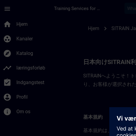
Gå til hovedindhold
Side indlæst
menu
Training Services for Digital Industries
日本向けSITRAIN利用
home
Hjem
chevron_right
Hjem
SITRAIN J
group_work
Kanaler
explore
Katalog
日本向けSITRAIN
timeline
læringsforløb
SITRAINへようこ
assignment_turned_in
Indgangstest
り、お客様が選択され
account_circle
Profil
info
Om os
基本規約
基本規約は、当社との