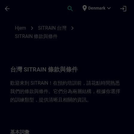
Gå til hovedindhold
Side indlæst
place
expand_more
arrow_back
search
login
Denmark
台灣 SITRAIN 條款與條件 | SITRAIN
chevron_right
chevron_right
Hjem
SITRAIN 台灣
SITRAIN 條款與條件
台灣 SITRAIN 條款與條件
歡迎來到 SITRAIN！在預約培訓前，請花點時間熟悉
我們的條款與條件。它們分為兩層結構，根據你選擇
的訓練類型，提供清晰且相關的資訊。
基本詞彙