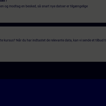
sser?
ten og modtag en besked, så snart nye datoer er tilgængelige
te kursus? Når du har indtastet de relevante data, kan vi sende et tilbud ti