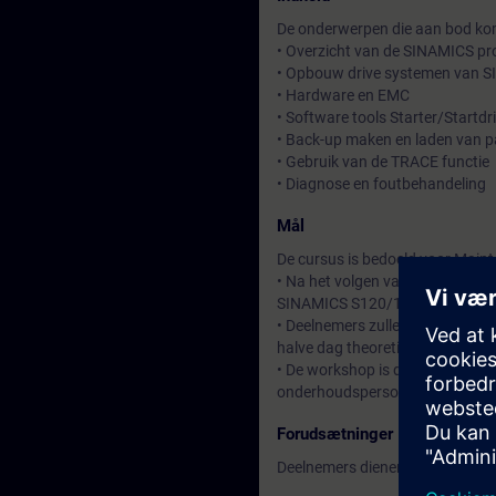
De onderwerpen die aan bod kom
• Overzicht van de SINAMICS p
• Opbouw drive systemen van 
• Hardware en EMC
• Software tools Starter/Startdr
• Back-up maken en laden van 
• Gebruik van de TRACE functie
• Diagnose en foutbehandeling
Mål
De cursus is bedoeld voor Main
• Na het volgen van de workshop 
SINAMICS S120/150 (G130/G15
• Deelnemers zullen kennis opd
halve dag theoretische instructi
• De workshop is dynamisch en 
onderhoudspersoneel.
Forudsætninger
Deelnemers dienen kennis te h