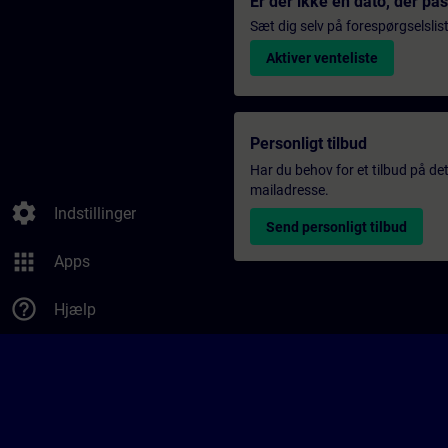
Er der ikke en dato, der pa
Sæt dig selv på forespørgselslis
Aktiver venteliste
Personligt tilbud
Har du behov for et tilbud på det
mailadresse.
settings
Indstillinger
Send personligt tilbud
apps
Apps
help_outline
Hjælp