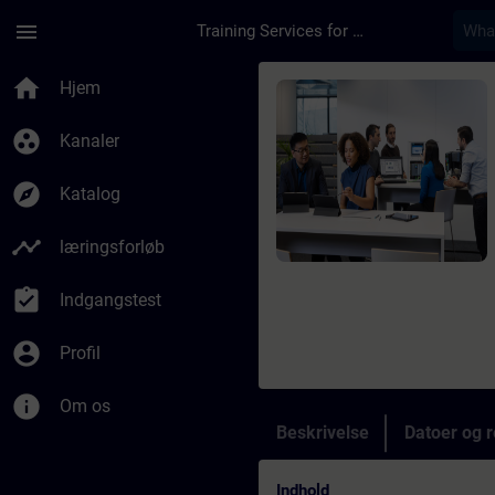
Gå til hovedindhold
Side indlæst
menu
Training Services for Digital Industries
Rute - Workshop: Ha
home
Hjem
group_work
Kanaler
explore
Katalog
timeline
læringsforløb
assignment_turned_in
Indgangstest
account_circle
Profil
info
Om os
Beskrivelse
Datoer og r
Indhold