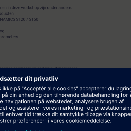
en in deze workshop zijn onder andere:
roducten
SINAMICS S120 / S150
ive
parameters
tenance engineers en onderhoudspersoneel.
zal de deelnemer in staat zijn om 1st level service uit te voeren op aandr
0).
oen over de SINAMICS S120 / S150 (G130/G150). Dit wordt gedaan aan d
es en een halve dag praktische oefeningen in de installatie van de klant.
sluit aan op de behoefte van de betreffende Maintenance engineers en
ebben van draaistroommotoren en vermogenselektronica.