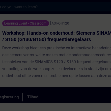
s
nds-on onderhoud: Siemens SINAMICS S120 
Learning Event - Classroom
AST-OH120
Workshop: Hands-on onderhoud: Siemens SINA
/ S150 (G130/G150) frequentieregelaars
Deze workshop biedt een praktische en interactieve benaderi
deelnemers vertrouwd te maken met de onderhoudsprocedures
technieken van de SINAMICS S120 / S150 frequentieregelaars
voltooiing van de workshop zullen deelnemers in staat zijn om 
onderhoud uit te voeren en problemen op te lossen aan deze a
egistrering
Tilbud