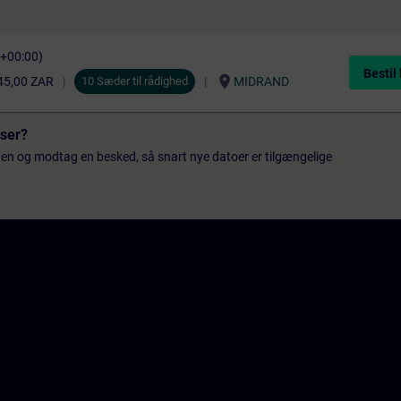
C+00:00)
Bestil
location_on
45,00 ZAR
10 Sæder til rådighed
MIDRAND
sser?
ten og modtag en besked, så snart nye datoer er tilgængelige