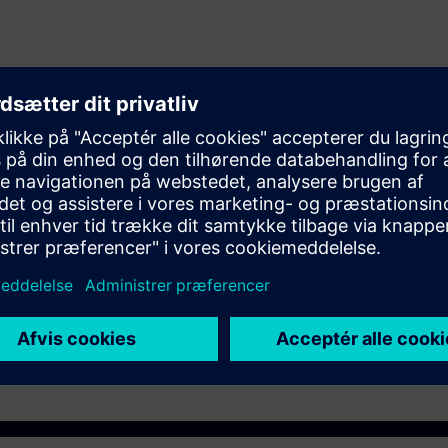
ering and maintenance personnel to design and configure automation sys
er (WINCC)
ST-7SERV1or ST-7PRO1 Courses.