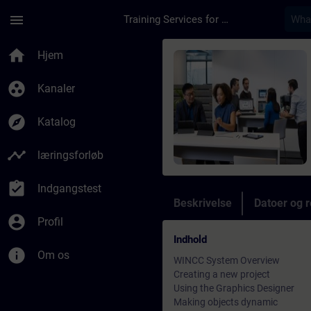
Gå til hovedindhold
Side indlæst
menu
Training Services for Digital Industries
Rute - WinCC Course
home
Hjem
group_work
Kanaler
explore
Katalog
timeline
læringsforløb
assignment_turned_in
Indgangstest
Beskrivelse
Datoer og r
account_circle
Profil
Indhold
info
Om os
WINCC System Overview
Creating a new project
Using the Graphics Designer
Making objects dynamic