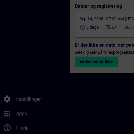
Datoer og registrering
Sep 14, 2026 | 07:00 AM (UT
schedule
translate
5 dage
EN
26.7
Er der ikke en dato, der pa
Sæt dig selv på forespørgselslis
Aktiver venteliste
settings
Indstillinger
apps
Apps
help_outline
Hjælp