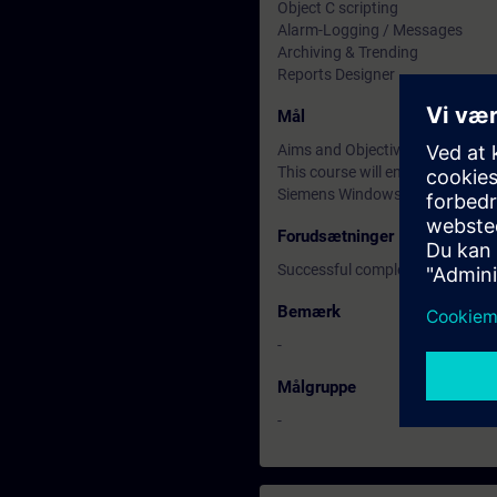
Object C scripting
Alarm-Logging / Messages
Archiving & Trending
Reports Designer
Mål
Aims and Objectives
This course will enable engine
Siemens Windows Control Cent
Forudsætninger
Successful completion of the 
Bemærk
-
Målgruppe
-