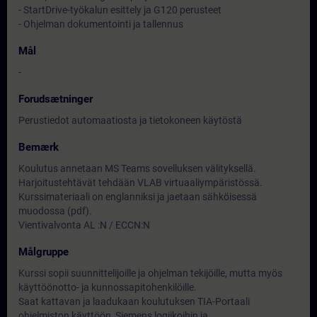
- StartDrive-työkalun esittely ja G120 perusteet
- Ohjelman dokumentointi ja tallennus
Mål
-
Forudsætninger
Perustiedot automaatiosta ja tietokoneen käytöstä
Bemærk
Koulutus annetaan MS Teams sovelluksen välityksellä.
Harjoitustehtävät tehdään VLAB virtuaaliympäristössä.
Kurssimateriaali on englanniksi ja jaetaan sähköisessä
muodossa (pdf).
Vientivalvonta AL :N / ECCN:N
Målgruppe
Kurssi sopii suunnittelijoille ja ohjelman tekijöille, mutta myös
käyttöönotto- ja kunnossapitohenkilöille.
Saat kattavan ja laadukaan koulutuksen TIA-Portaali
ohjelmiston käyttöön, Siemens logiikoihin ja