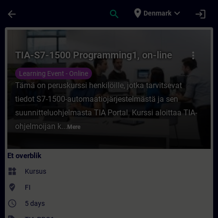
Gå til hovedindhold
Side indlæst
place
expand_more
arrow_back
search
login
Denmark
Rute - TIA-S7-1500 Programming1, on-line 
TIA-S7-1500 Programming1, on-line
more_vert
Learning Event - Online
Tämä on peruskurssi henkilöille, jotka tarvitsevat
tiedot S7-1500-automaatiojärjestelmästä ja sen
suunnitteluohjelmasta TIA Portal. Kurssi aloittaa TIA-
ohjelmoijan k...
Mere
Et overblik
widgets
Kursus
where_to_vote
FI
access_time
5 days