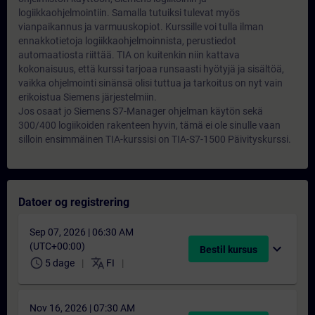
logiikkaohjelmointiin. Samalla tutuiksi tulevat myös
vianpaikannus ja varmuuskopiot. Kurssille voi tulla ilman
ennakkotietoja logiikkaohjelmoinnista, perustiedot
automaatiosta riittää. TIA on kuitenkin niin kattava
kokonaisuus, että kurssi tarjoaa runsaasti hyötyjä ja sisältöä,
vaikka ohjelmointi sinänsä olisi tuttua ja tarkoitus on nyt vain
erikoistua Siemens järjestelmiin.
Jos osaat jo Siemens S7-Manager ohjelman käytön sekä
300/400 logiikoiden rakenteen hyvin, tämä ei ole sinulle vaan
silloin ensimmäinen TIA-kurssisi on TIA-S7-1500 Päivityskurssi.
Datoer og registrering
Sep 07, 2026 | 06:30 AM
(UTC+00:00)
expand_more
Bestil kursus
schedule
translate
5 dage
FI
Nov 16, 2026 | 07:30 AM