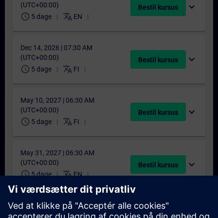
(UTC+00:00)
expand_more
Bestil kursus
schedule
translate
5 dage
EN
Dec 14, 2026 | 07:30 AM
(UTC+00:00)
expand_more
Bestil kursus
schedule
translate
5 dage
FI
May 10, 2027 | 06:30 AM
(UTC+00:00)
expand_more
Bestil kursus
schedule
translate
5 dage
FI
May 31, 2027 | 06:30 AM
(UTC+00:00)
expand_more
Bestil kursus
schedule
translate
5 dage
EN
Sep 20, 2027 | 06:30 AM
(UTC+00:00)
expand_more
Bestil kursus