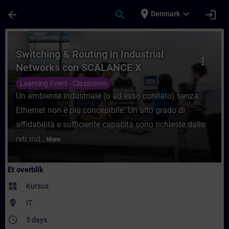
Gå til hovedindhold
Side indlæst
place
expand_more
arrow_back
search
login
Denmark
Rute - Switching & Routing in Industrial
Switching & Routing in Industrial
more_vert
Networks con SCALANCE X
Learning Event - Classroom
Un ambiente industriale (o ad esso corelato) senza
Ethernet non è più concepibile. Un alto grado di
affidabilità e sufficiente capacità sono richieste dalle
reti ind...
Mere
Et overblik
widgets
Kursus
where_to_vote
IT
access_time
5 days