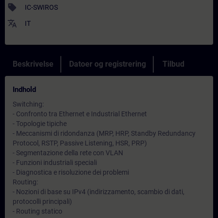
sell
IC-SWIROS
translate
IT
Beskrivelse
Datoer og registrering
Tilbud
Indhold
Switching:
- Confronto tra Ethernet e Industrial Ethernet
- Topologie tipiche
- Meccanismi di ridondanza (MRP, HRP, Standby Redundancy
Protocol, RSTP, Passive Listening, HSR, PRP)
- Segmentazione della rete con VLAN
- Funzioni industriali speciali
- Diagnostica e risoluzione dei problemi
Routing:
- Nozioni di base su IPv4 (indirizzamento, scambio di dati,
protocolli principali)
- Routing statico