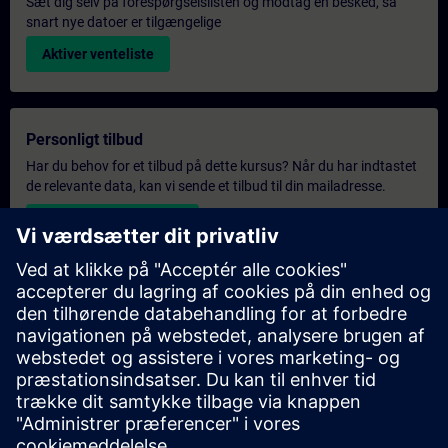
Sæt dig selv på forespørgselslisten og modtag en besked, så
snart nye datoer er tilgængelige
Aktiver venteliste
Personligt tilbud
Har du behov for et tilbud på dette kursus? Når du har indtastet
de relevante data, kan vi sende et tilbud til din mailadresse.
Send personligt tilbud
Eksklusiv forespørgsel om træning
Har du et højere uddannelsesbehov og har brug for et tilbud på
eksklusiv uddannelse – enten på stedet, virtuelt eller i et
SITRAIN-uddannelsescenter? Når du har angivet dine personlige
oplysninger og dine uddannelsesbehov, modtager du et tilbud
på eksklusiv uddannelse fra os.