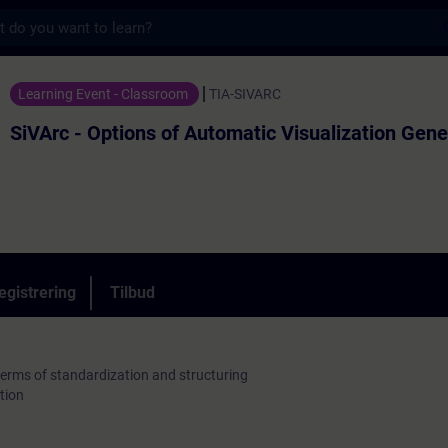
s
ons of Automatic Visualization Generation 
Learning Event - Classroom
TIA-SIVARC
SiVArc - Options of Automatic Visualization Gene
egistrering
Tilbud
erms of standardization and structuring
tion