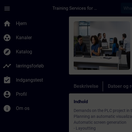
Gå til hovedindhold
Side indlæst
menu
Training Services for Digital Industries
Rute - SiVArc - Opti
home
Hjem
group_work
Kanaler
explore
Katalog
timeline
læringsforløb
assignment_turned_in
Indgangstest
Beskrivelse
Datoer og r
account_circle
Profil
Indhold
info
Om os
Demands on the PLC project in t
Planning an automatic visualiza
Automatic screen generation
- Layoutting