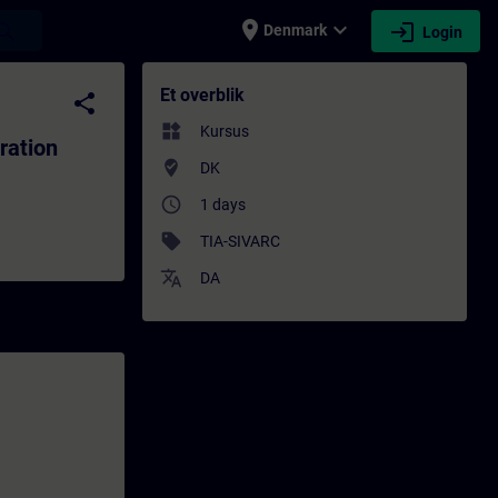
place
expand_more
login
earch
Denmark
Login
- Træning - Undervisning - Efteruddannelse
Et overblik
share
widgets
Kursus
ration
where_to_vote
DK
access_time
1 days
sell
TIA-SIVARC
translate
DA