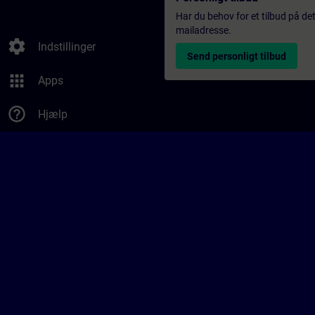
Har du behov for et tilbud på det
mailadresse.
settings
Indstillinger
Send personligt tilbud
apps
Apps
help_outline
Hjælp