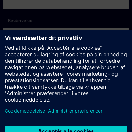
Beskrivelse
Indhold
SITRAIN-egenskaper och skillnader mellan inlärningsformaten