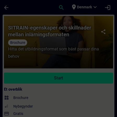
Gå til hovedindhold
Side indlæst
place
expand_more
arrow_back
search
login
Denmark
Rute - SITRAIN-egenskaper och skillnader 
SITRAIN-egenskaper och skillnader
share
mellan inlärningsformaten
Brochure
Hitta det utbildningsformat som bäst passar dina
behov
Start
Et overblik
widgets
Brochure
Nybegynder
payment
Gratis