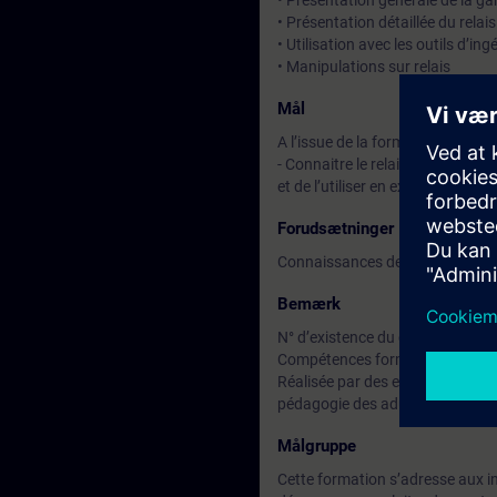
• Présentation générale de la g
• Présentation détaillée du rela
• Utilisation avec les outils d’ing
• Manipulations sur relais
Mål
A l’issue de la formation, le stag
- Connaitre le relais de protect
et de l’utiliser en exploitation.
Forudsætninger
Connaissances de base en élect
Bemærk
N° d’existence du centre de for
Compétences formateur :
Réalisée par des experts assuran
pédagogie des adultes avec un s
Målgruppe
Cette formation s’adresse aux ing