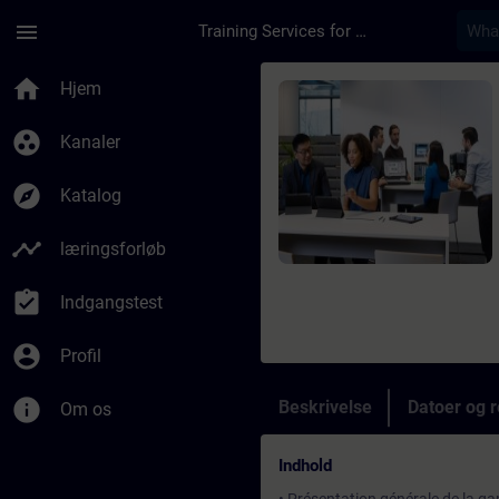
Gå til hovedindhold
Side indlæst
menu
Training Services for Digital Industries
Rute - SIPROTEC 5 C
home
Hjem
group_work
Kanaler
explore
Katalog
timeline
læringsforløb
assignment_turned_in
Indgangstest
account_circle
Profil
info
Beskrivelse
Datoer og r
Om os
Indhold