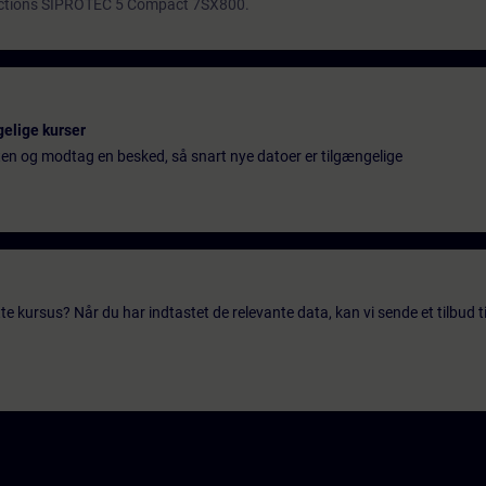
tections SIPROTEC 5 Compact 7SX800.
gelige kurser
ten og modtag en besked, så snart nye datoer er tilgængelige
te kursus? Når du har indtastet de relevante data, kan vi sende et tilbud ti