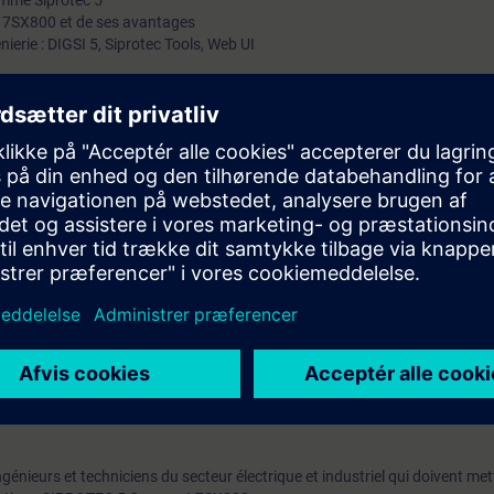
amme Siprotec 5
is 7SX800 et de ses avantages
énierie : DIGSI 5, Siprotec Tools, Web UI
iaire sera capable de :
ion SIPROTEC 5 Compact 7SX800 ainsi que les différents outils permettant 
rotechnique. Connaissances de base des fonctions de protection.
mation SITRAIN : 11 93 00 205 93
t au quotidien des missions techniques auprès des entreprises, formés et 
uivi et une actualisation de leurs compétences théoriques, pratiques, et
énieurs et techniciens du secteur électrique et industriel qui doivent mett