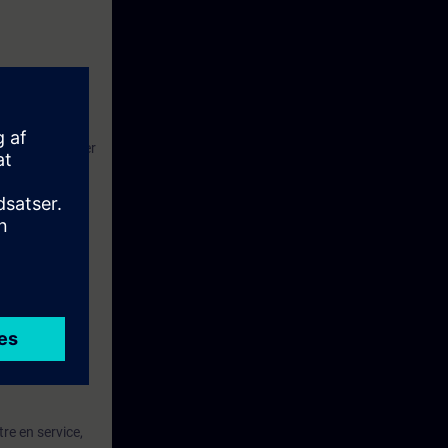
de le configurer
qualifiés à la
 pédagogiques.
re en service,