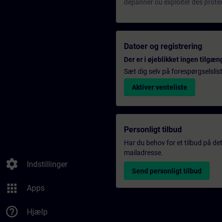
dépanner ou exploiter des pro
Datoer og registrering
Der er i øjeblikket ingen tilgæn
Sæt dig selv på forespørgselslis
Aktiver venteliste
Personligt tilbud
Har du behov for et tilbud på det
mailadresse.
settings
Indstillinger
Send personligt tilbud
apps
Apps
help_outline
Hjælp