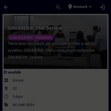
Gå til hovedindhold
Side indlæst
place
expand_more
arrow_back
search
login
Denmark
Rute - SINUMERIK ONE Service - Træning -
SINUMERIK ONE Service
more_vert
Learning Event - Classroom
Tento kurz vás naučí, jak provádět údržbu a servis
systému SINUMERIK ONE s obslužným rozhraním
SINUMERIK Operate.
Et overblik
widgets
Kursus
where_to_vote
CZ
access_time
5 days
sell
NC-ONE-SERV