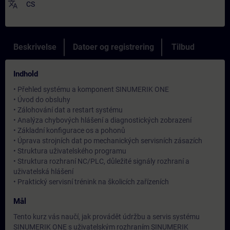
translate
CS
Beskrivelse
Datoer og registrering
Tilbud
Indhold
• Přehled systému a komponent SINUMERIK ONE
• Úvod do obsluhy
• Zálohování dat a restart systému
• Analýza chybových hlášení a diagnostických zobrazení
• Základní konfigurace os a pohonů
• Úprava strojních dat po mechanických servisních zásazích
• Struktura uživatelského programu
• Struktura rozhraní NC/PLC, důležité signály rozhraní a
uživatelská hlášení
• Praktický servisní trénink na školicích zařízeních
Mål
Tento kurz vás naučí, jak provádět údržbu a servis systému
SINUMERIK ONE s uživatelským rozhraním SINUMERIK