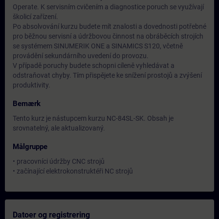
Operate. K servisním cvičením a diagnostice poruch se využívají
školicí zařízení.
Po absolvování kurzu budete mít znalosti a dovednosti potřebné
pro běžnou servisní a údržbovou činnost na obráběcích strojích
se systémem SINUMERIK ONE a SINAMICS S120, včetně
provádění sekundárního uvedení do provozu.
V případě poruchy budete schopni cíleně vyhledávat a
odstraňovat chyby. Tím přispějete ke snížení prostojů a zvýšení
produktivity.
Bemærk
Tento kurz je nástupcem kurzu NC-84SL-SK. Obsah je
srovnatelný, ale aktualizovaný.
Målgruppe
• pracovníci údržby CNC strojů
• začínající elektrokonstruktéři NC strojů
Datoer og registrering