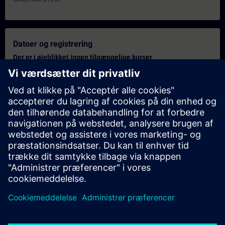
Datoer og registrering
Der er i øjeblikket ingen tilgængelige kurser
Sæt dig selv på forespørgselslisten og modtag en besked, så
snart nye datoer er tilgængelige
Aktiver venteliste
Personligt tilbud
Har du behov for et tilbud på dette kursus? Når du har indtastet
de relevante data, kan vi sende et tilbud til din mailadresse.
Send personligt tilbud