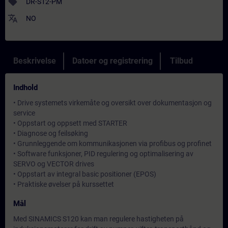
sell
DR-S12-PM
translate
NO
Beskrivelse
Datoer og registrering
Tilbud
Indhold
• Drive systemets virkemåte og oversikt over dokumentasjon og
service
• Oppstart og oppsett med STARTER
• Diagnose og feilsøking
• Grunnleggende om kommunikasjonen via profibus og profinet
• Software funksjoner, PID regulering og optimalisering av
SERVO og VECTOR drives
• Oppstart av integral basic positioner (EPOS)
• Praktiske øvelser på kurssettet
Mål
Med SINAMICS S120 kan man regulere hastigheten på