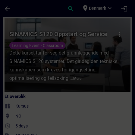
Gå til hovedindhold
Side indlæst
place
expand_more
arrow_back
search
login
Denmark
Rute - SINAMICS S120 Oppstart og Service
SINAMICS S120 Oppstart og Service
more_vert
Learning Event - Classroom
Dette kurset tar for seg det grunnleggende med
SINAMICS S120 systemet. Det gir deg den tekniske
kunnskapen som kreves for igangsetting,
optimalisering og feilsøking....
Mere
Et overblik
widgets
Kursus
where_to_vote
NO
access_time
5 days