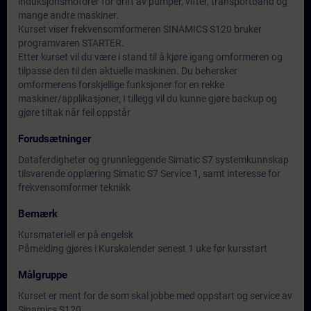
induksjonsmotorer for drift av pumper, vifter, transportbånd og
mange andre maskiner.
Kurset viser frekvensomformeren SINAMICS S120 bruker
programvaren STARTER.
Etter kurset vil du være i stand til å kjøre igang omformeren og
tilpasse den til den aktuelle maskinen. Du behersker
omformerens forskjellige funksjoner for en rekke
maskiner/applikasjoner, I tillegg vil du kunne gjøre backup og
gjøre tiltak når feil oppstår
Forudsætninger
Dataferdigheter og grunnleggende Simatic S7 systemkunnskap
tilsvarende opplæring Simatic S7 Service 1, samt interesse for
frekvensomformer teknikk
Bemærk
Kursmateriell er på engelsk
Påmelding gjøres i Kurskalender senest 1 uke før kursstart
Målgruppe
Kurset er ment for de som skal jobbe med oppstart og service av
Sinamics S120.