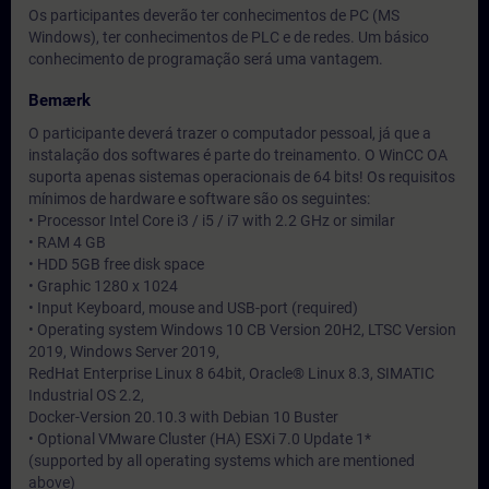
Os participantes deverão ter conhecimentos de PC (MS
Windows), ter conhecimentos de PLC e de redes. Um básico
conhecimento de programação será uma vantagem.
Bemærk
O participante deverá trazer o computador pessoal, já que a
instalação dos softwares é parte do treinamento. O WinCC OA
suporta apenas sistemas operacionais de 64 bits! Os requisitos
mínimos de hardware e software são os seguintes:
• Processor Intel Core i3 / i5 / i7 with 2.2 GHz or similar
• RAM 4 GB
• HDD 5GB free disk space
• Graphic 1280 x 1024
• Input Keyboard, mouse and USB-port (required)
• Operating system Windows 10 CB Version 20H2, LTSC Version
2019, Windows Server 2019,
RedHat Enterprise Linux 8 64bit, Oracle® Linux 8.3, SIMATIC
Industrial OS 2.2,
Docker-Version 20.10.3 with Debian 10 Buster
• Optional VMware Cluster (HA) ESXi 7.0 Update 1*
(supported by all operating systems which are mentioned
above)