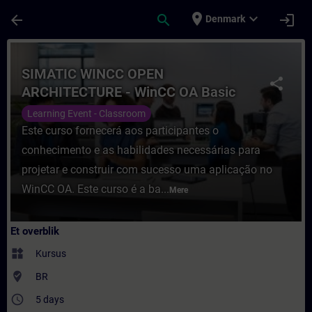
Gå til hovedindhold
Side indlæst
place
expand_more
arrow_back
search
login
Denmark
Rute - SIMATIC WINCC OPEN ARCHITECTURE
SIMATIC WINCC OPEN
share
ARCHITECTURE - WinCC OA Basic
Learning Event - Classroom
Este curso fornecerá aos participantes o
conhecimento e as habilidades necessárias para
projetar e construir com sucesso uma aplicação no
WinCC OA. Este curso é a ba...
Mere
Et overblik
widgets
Kursus
where_to_vote
BR
access_time
5 days