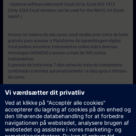
• Optional software Microsoft Excel 2016, Excel 365 1912
(Only 32bit Excel versions can be used for the WinCC OA Excel-
report.)
Incluso na reserva do seu curso, você recebe uma conta de teste
gratuito para acessar a Plataforma de Aprendizagem digital.
Você poderá encontrar treinamentos online sobre diversas
tecnologias SIEMENS e acesso a mais de 500 outros
treinamentos.
O período de teste inicia 7 dias antes do inicio do treinamento
confirmado e termina automaticamente 14 dias após o término
do curso.
Målgruppe
Engenheiros, técnicos e usuários do produto.
Datoer og registrering
Der er i øjeblikket ingen tilgængelige kurser