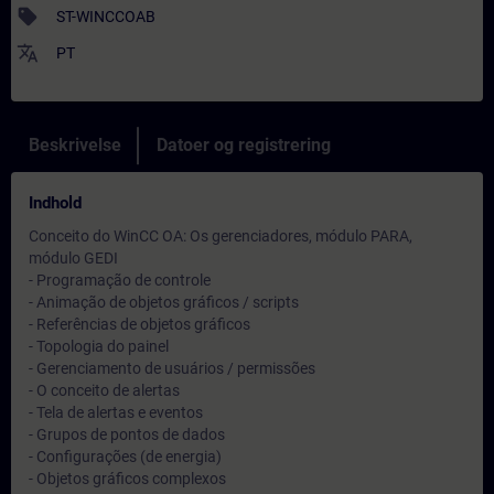
sell
ST-WINCCOAB
translate
PT
Beskrivelse
Datoer og registrering
Indhold
Conceito do WinCC OA: Os gerenciadores, módulo PARA,
módulo GEDI
- Programação de controle
- Animação de objetos gráficos / scripts
- Referências de objetos gráficos
- Topologia do painel
- Gerenciamento de usuários / permissões
- O conceito de alertas
- Tela de alertas e eventos
- Grupos de pontos de dados
- Configurações (de energia)
- Objetos gráficos complexos