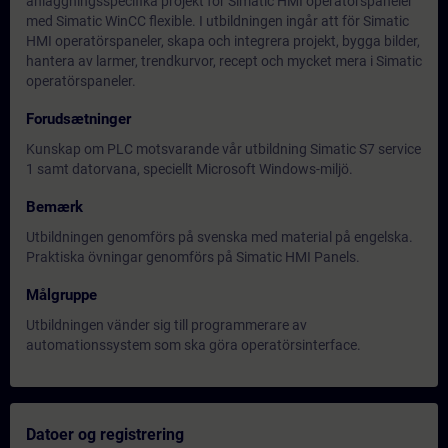
anläggningsspecifika projekt för Simatic HMI operatörspaneler
med Simatic WinCC flexible. I utbildningen ingår att för Simatic
HMI operatörspaneler, skapa och integrera projekt, bygga bilder,
hantera av larmer, trendkurvor, recept och mycket mera i Simatic
operatörspaneler.
Forudsætninger
Kunskap om PLC motsvarande vår utbildning Simatic S7 service
1 samt datorvana, speciellt Microsoft Windows-miljö.
Bemærk
Utbildningen genomförs på svenska med material på engelska.
Praktiska övningar genomförs på Simatic HMI Panels.
Målgruppe
Utbildningen vänder sig till programmerare av
automationssystem som ska göra operatörsinterface.
Datoer og registrering