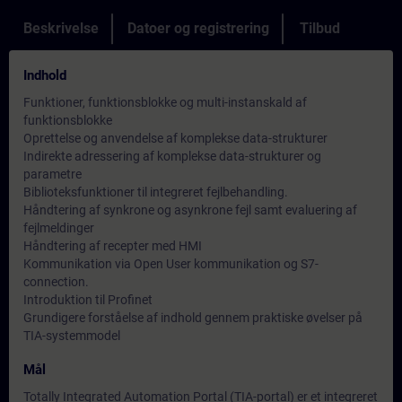
Beskrivelse
Datoer og registrering
Tilbud
Indhold
Funktioner, funktionsblokke og multi-instanskald af
funktionsblokke
Oprettelse og anvendelse af komplekse data-strukturer
Indirekte adressering af komplekse data-strukturer og
parametre
Biblioteksfunktioner til integreret fejlbehandling.
Håndtering af synkrone og asynkrone fejl samt evaluering af
fejlmeldinger
Håndtering af recepter med HMI
Kommunikation via Open User kommunikation og S7-
connection.
Introduktion til Profinet
Grundigere forståelse af indhold gennem praktiske øvelser på
TIA-systemmodel
Mål
Totally Integrated Automation Portal (TIA-portal) er et integreret