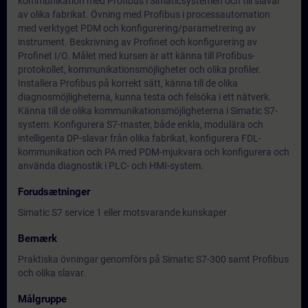
kommunikation med Profibus i Simaticsystemen och till slavar
av olika fabrikat. Övning med Profibus i processautomation
med verktyget PDM och konfigurering/parametrering av
instrument. Beskrivning av Profinet och konfigurering av
Profinet I/O. Målet med kursen är att känna till Profibus-
protokollet, kommunikationsmöjligheter och olika profiler.
Installera Profibus på korrekt sätt, känna till de olika
diagnosmöjligheterna, kunna testa och felsöka i ett nätverk.
Känna till de olika kommunikationsmöjligheterna i Simatic S7-
system. Konfigurera S7-master, både enkla, modulära och
intelligenta DP-slavar från olika fabrikat, konfigurera FDL-
kommunikation och PA med PDM-mjukvara och konfigurera och
använda diagnostik i PLC- och HMI-system.
Forudsætninger
Simatic S7 service 1 eller motsvarande kunskaper
Bemærk
Praktiska övningar genomförs på Simatic S7-300 samt Profibus
och olika slavar.
Målgruppe