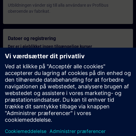
Utbildningen vänder sig till alla användare av Profibus
oberoende av fabrikat.
Datoer og registrering
Der er i øjeblikket ingen tilgængelige kurser
Sæt dig selv på forespørgselslisten og modtag en besked, så
snart nye datoer er tilgængelige
Aktiver venteliste
Personligt tilbud
Har du behov for et tilbud på dette kursus? Når du har indtastet
de relevante data, kan vi sende et tilbud til din mailadresse.
Send personligt tilbud