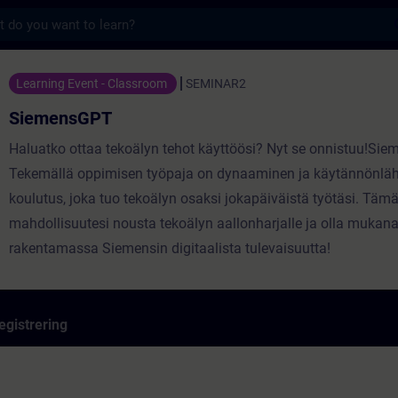
s
 Træning - Undervisning - Efteruddannelse
Learning Event - Classroom
SEMINAR2
SiemensGPT
Haluatko ottaa tekoälyn tehot käyttöösi? Nyt se onnistuu!Si
Tekemällä oppimisen työpaja on dynaaminen ja käytännönlä
koulutus, joka tuo tekoälyn osaksi jokapäiväistä työtäsi. Täm
mahdollisuutesi nousta tekoälyn aallonharjalle ja olla mukan
rakentamassa Siemensin digitaalista tulevaisuutta!
egistrering