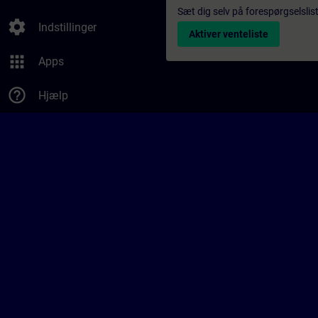
Sæt dig selv på forespørgselslis
settings
Indstillinger
Aktiver venteliste
apps
Apps
help_outline
Hjælp