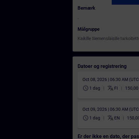
Bemærk
.
Målgruppe
Kaikille Siemensläisille tarkoite
Datoer og registrering
Oct 08, 2026 | 06:30 AM (UT
schedule
translate
1 dag
FI
150,00
Oct 09, 2026 | 06:30 AM (UT
schedule
translate
1 dag
EN
150,0
Er der ikke en dato, der pa