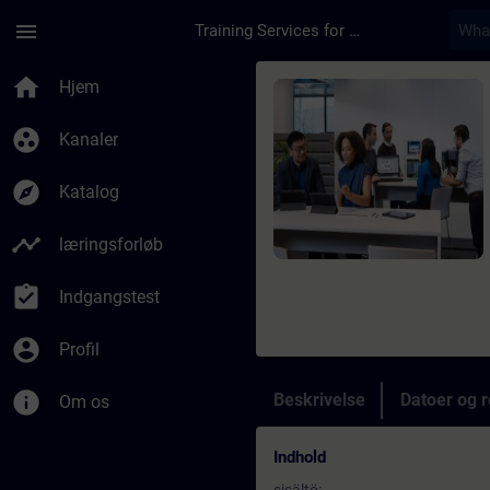
Gå til hovedindhold
Side indlæst
menu
Training Services for Digital Industries
Rute - SiemensGPT -
home
Hjem
group_work
Kanaler
explore
Katalog
timeline
læringsforløb
assignment_turned_in
Indgangstest
account_circle
Profil
info
Beskrivelse
Datoer og r
Om os
Indhold