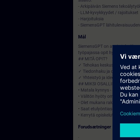
sisältö:
- Arkipäivän Siemens tekoälytyö
- LLM-kyvykkyydet / rajoitukset
- Harjoituksia
- SiemensGPT lähitulevaisuude
Mål
SiemensGPT on avain tekoälyn a
työpajassa opit hyödyntämään t
## MITÄ OPIT?
✓ Tehokas keskustelu tekoälyn
✓ Tiedonhaku ja dokumenttien k
✓ Yhteistyö ja ideoiden jakamin
## MIKSI OSALLISTUA?
• Matala kynnys - helppo aloitta
• Välitön hyöty omaan työhösi
• Olet mukana rakentamassa ON
• Saat etulyöntiaseman tekoäl
• Kerrytä opiskelutunteja (Learn
Forudsætninger
.