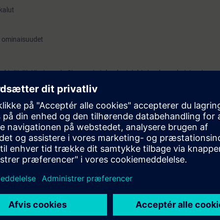
kalut
n ominaisuudet
rkipäiväistämiseen ja Siemensin teknologiajohtajuuden vahvistamiseen.
ekoälyä tavalla, joka muuttaa työskentelytapasi pysyvästi.
 kanssa
äsittely
en
a
E Tech Company -visiota
yn hyödyntämisessä
ing hours)