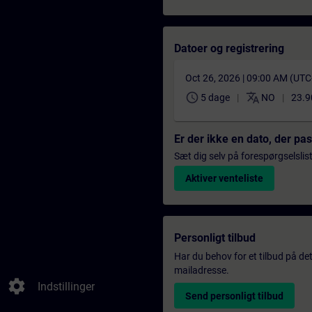
Datoer og registrering
Oct 26, 2026 | 09:00 AM (UT
schedule
translate
5 dage
NO
23.9
Er der ikke en dato, der pa
Sæt dig selv på forespørgselslis
Aktiver venteliste
Personligt tilbud
Har du behov for et tilbud på det
mailadresse.
settings
Indstillinger
Send personligt tilbud