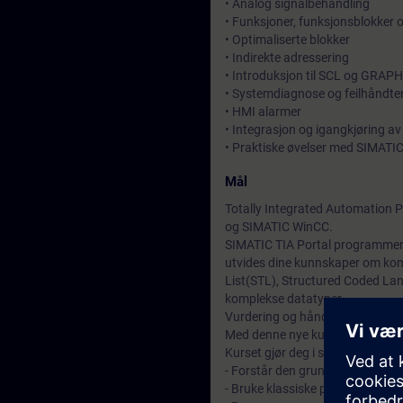
• Analog signalbehandling
• Funksjoner, funksjonsblokker 
• Optimaliserte blokker
• Indirekte adressering
• Introduksjon til SCL og GRAPH
• Systemdiagnose og feilhåndt
• HMI alarmer
• Integrasjon og igangkjøring av
• Praktiske øvelser med SIMATIC
Mål
Totally Integrated Automation P
og SIMATIC WinCC.
SIMATIC TIA Portal programmeri
utvides dine kunnskaper om kom
List(STL), Structured Coded La
komplekse datatyper.
Vurdering og håndtering av prog
Med denne nye kunnskapen vil ma
Kurset gjør deg i stand til å:
- Forstår den grunnleggende sa
- Bruke klassiske programutvik