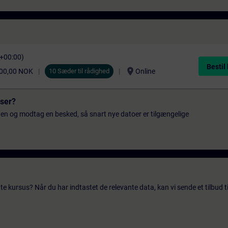
C+00:00)
Bestil
location_on
00,00 NOK
10 Sæder til rådighed
Online
sser?
ten og modtag en besked, så snart nye datoer er tilgængelige
te kursus? Når du har indtastet de relevante data, kan vi sende et tilbud ti