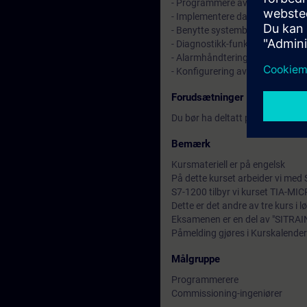
- Programmere avanserte funksj
- Implementere dataadministr
- Benytte systemblokker sammen
- Diagnostikk-funksoner
- Alarmhåndtering i HMI
- Konfigurering av komponente
Forudsætninger
Du bør ha deltatt på TIA progra
Bemærk
Kursmateriell er på engelsk
På dette kurset arbeider vi me
S7-1200 tilbyr vi kurset TIA-MIC
Dette er det andre av tre kurs i
Eksamenen er en del av "SITRAI
Påmelding gjøres i Kurskalender 
Målgruppe
Programmerere
Commissioning-ingeniører