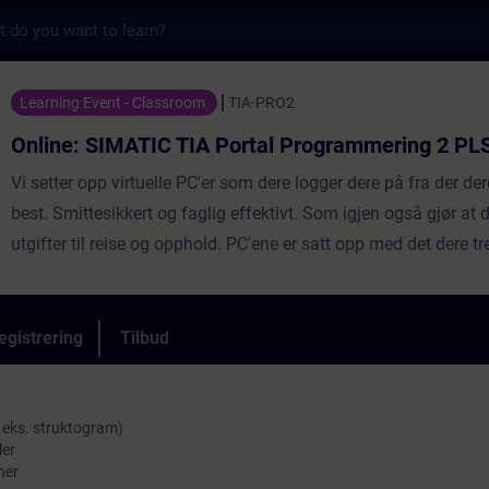
s
TIC TIA Portal Programmering 2 PLS - Træn
Learning Event - Classroom
TIA-PRO2
Online: SIMATIC TIA Portal Programmering 2 PL
Vi setter opp virtuelle PC'er som dere logger dere på fra der der
best. Smittesikkert og faglig effektivt. Som igjen også gjør at 
utgifter til reise og opphold. PC'ene er satt opp med det dere tr
simulering av PLS og maskin (et enkelt transportbånd med ful
funksjonalitet, inkludert brytere, lamper og sensorer). Med unn
(den blir bare gjennomgått og demonstrert) er alt helt likt som
egistrering
Tilbud
klasseromskursene våre: Du kan utvide din teroretiske kunns
tallrike praktiske øvelser på en TIA Portal systemmodel, som b
SIMATIC-S7-1500 automasjonssystem, ET200SP distibuert I/O
f.eks. struktogram)
ler
TP700 og en liten model av et transportbånd.
ner