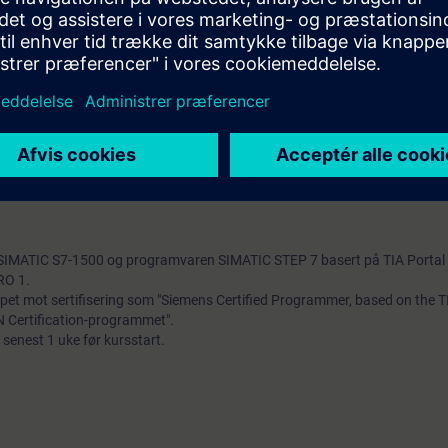
oner som indirekte adressering i STEP 7
asjon med SIMATIC S7 automasjonssystem
 med blokker fra STEP 7's standardbibliotek
ne i SIMATIC S7-systemet: HMI, PROFINET I/O og frekvensomformer
mmering1 eller ha tilsvarende forkunnskaper.
d SIMATIC S7-1500 og programvaren SIMATIC STEP 7 basert på TIA Portal 
RO 1.
 løpet mot sertifisering som "Siemens Certified Programmer, based on the T
N Certification-programmet".
senest 1 uke før kursstart.