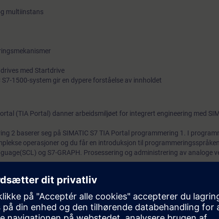
og multiinstans
eringsmekanismer
 drives med Startdrive
 S7-1500-system gir en dypere forståelse av innholdet
ortal (TIA Portal) danner arbeidsmiljøet for integrert engineering med S
ng 2 baserer seg på SIMATIC S7 TIA Portal programmering 1. I program
plekse operasjoner og du får en introduksjon til programmeringsspråke
nguage(SCL) og S7-GRAPH. Prosessering og administrering av analoge v
rammeringsfeil. Basert på dette, vil du lære hvordan meldinger kan prese
n få nye impulser og ideer, og bli en bedre PLS-programmerer.
mspillet mellom TIA Portal-komponenter
lingsmetoder