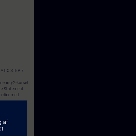
IMATIC STEP 7
mering-2-kurset
ne Statement
erdier med
nteres i HMI.