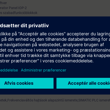
ftver
erator Panel IOP-2
és szabadfunkcióblokkok
el
operátor panellal
llal
sa terepi busz nélkül és PLC-ről
ádon
tek,Frekvenciaváltós hajtások alapszintű ismerete,SIMATIC PLC ismeret 