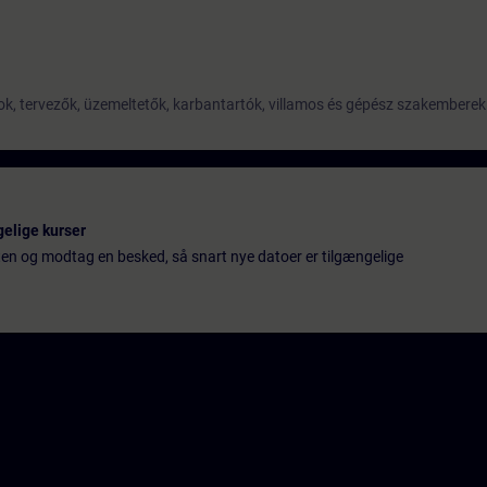
k, tervezők, üzemeltetők, karbantartók, villamos és gépész szakemberek
gelige kurser
ten og modtag en besked, så snart nye datoer er tilgængelige