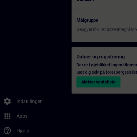
-
Målgruppe
Gépgyártók, rendszerintegrátoro
Datoer og registrering
Der er i øjeblikket ingen tilgæn
Sæt dig selv på forespørgselslis
Aktiver venteliste
settings
Indstillinger
apps
Apps
help_outline
Hjælp