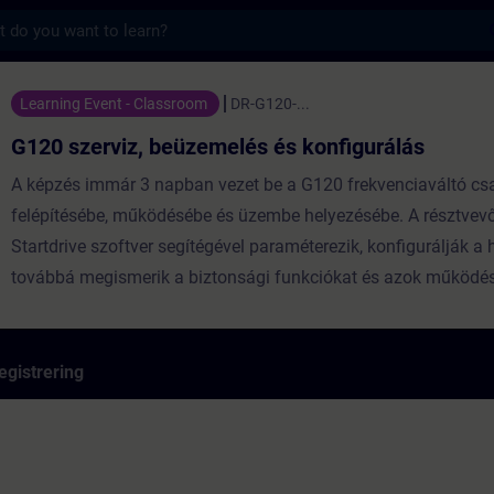
s
 beüzemelés és konfigurálás - Træning - U
Learning Event - Classroom
DR-G120-...
G120 szerviz, beüzemelés és konfigurálás
A képzés immár 3 napban vezet be a G120 frekvenciaváltó cs
felépítésébe, működésébe és üzembe helyezésébe. A résztvevő
Startdrive szoftver segítégével paraméterezik, konfigurálják a 
továbbá megismerik a biztonsági funkciókat és azok működés
egistrering