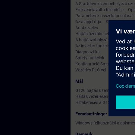
A Startdrive üzembehelyező szo
Frekvenciaváltó felépítése – Op
Paraméterek összekapcsolása 
Az alapjel útja – Setpoint chann
Adatkezelés
Hajtás üzembehelyezése BOP-2 
A hajtászabályzás módja
Az inverter funkciói
Diagnosztika
Safety funkciók
Konfiguráció Smart Access Modu
Vezérlés PLC-vel
Mål
G120 hajtás üzembe helyezése
Hajtás vezérlésének megvalósítá
Hibakeresés a G120 hajtáscsal
Forudsætninger
Windows felhasználói alapismere
Bemærk