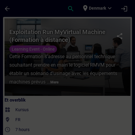
Gå til hovedindhold
Side indlæst
place
expand_more
arrow_back
search
login
Denmark
Rute - Exploitation Run MyVirtual Machine
Exploitation Run MyVirtual Machine
share
(Formation à distance)
Learning Event - Online
Cette Formation s'adresse au personnel technique
souhaitant prendre en main le logiciel RMVM pour
établir un scénario d’usinage avec les équipements
machines prévus ...
Mere
Et overblik
widgets
Kursus
where_to_vote
FR
access_time
7 hours