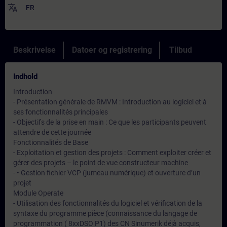
translate
FR
Beskrivelse
Datoer og registrering
Tilbud
Indhold
Introduction
- Présentation générale de RMVM : Introduction au logiciel et à
ses fonctionnalités principales
- Objectifs de la prise en main : Ce que les participants peuvent
attendre de cette journée
Fonctionnalités de Base
- Exploitation et gestion des projets : Comment exploiter créer et
gérer des projets – le point de vue constructeur machine
- • Gestion fichier VCP (jumeau numérique) et ouverture d’un
projet
Module Operate
- Utilisation des fonctionnalités du logiciel et vérification de la
syntaxe du programme pièce (connaissance du langage de
programmation ( 8xxDSO P1) des CN Sinumerik déjà acquis,