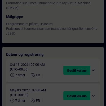
Formation sur jumeau numérique Run My Virtual Machine
(RMVM)
Målgruppe
Programmeurs pièces, Usineurs
Fraiseurs et tourneurs sur commande numérique Siemens One
/828D
Datoer og registrering
Oct 13, 2026 | 07:00 AM
(UTC+00:00)
expand_more
Bestil kursus
schedule
translate
7 timer
FR
May 03, 2027 | 07:00 AM
(UTC+00:00)
expand_more
Bestil kursus
schedule
translate
7 timer
FR