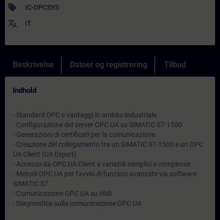
sell
IC-OPCSYS
translate
IT
Beskrivelse
Datoer og registrering
Tilbud
Indhold
- Standard OPC e vantaggi in ambito industriale
- Configurazione del server OPC UA su SIMATIC S7-1500
- Generazioni di certificati per la comunicazione
- Creazione del collegamento tra un SIMATIC S7-1500 e un OPC
UA Client (UA Expert)
- Accesso da OPC UA Client a variabili semplici e complesse
- Metodi OPC UA per l’avvio di funzioni avanzate via software
SIMATIC S7
- Comunicazione OPC UA su HMI
- Diagnostica sulla comunicazione OPC UA