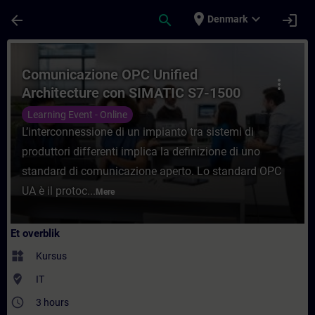
Gå til hovedindhold
Side indlæst
place
expand_more
arrow_back
search
login
Denmark
Rute - Comunicazione OPC Unified Archite
Comunicazione OPC Unified
more_vert
Architecture con SIMATIC S7-1500
Learning Event - Online
L’interconnessione di un impianto tra sistemi di
produttori differenti implica la definizione di uno
standard di comunicazione aperto. Lo standard OPC
UA è il protoc...
Mere
Et overblik
widgets
Kursus
where_to_vote
IT
access_time
3 hours