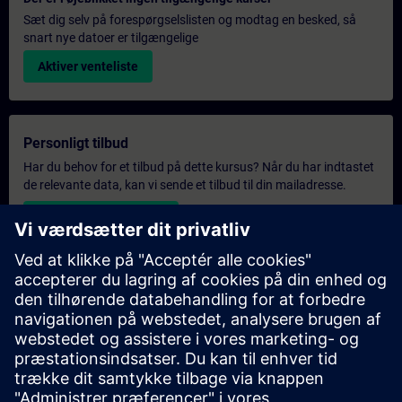
Sæt dig selv på forespørgselslisten og modtag en besked, så
snart nye datoer er tilgængelige
Aktiver venteliste
Personligt tilbud
Har du behov for et tilbud på dette kursus? Når du har indtastet
de relevante data, kan vi sende et tilbud til din mailadresse.
Send personligt tilbud
Eksklusiv forespørgsel om træning
Har du et højere uddannelsesbehov og har brug for et tilbud på
eksklusiv uddannelse – enten på stedet, virtuelt eller i et
SITRAIN-uddannelsescenter? Når du har angivet dine personlige
oplysninger og dine uddannelsesbehov, modtager du et tilbud
på eksklusiv uddannelse fra os.