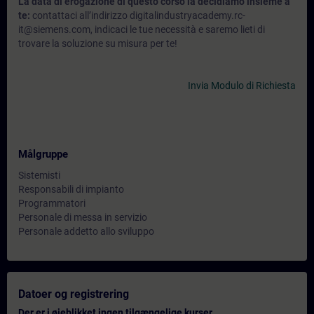
La data di erogazione di questo corso la decidiamo insieme a
te:
contattaci all’indirizzo digitalindustryacademy.rc-
it@siemens.com, indicaci le tue necessità e saremo lieti di
trovare la soluzione su misura per te!
Invia Modulo di Richiesta
Målgruppe
Sistemisti
Responsabili di impianto
Programmatori
Personale di messa in servizio
Personale addetto allo sviluppo
Datoer og registrering
Der er i øjeblikket ingen tilgængelige kurser