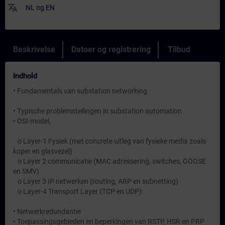
translate
NL
og
EN
Beskrivelse
Datoer og registrering
Tilbud
Indhold
• Fundamentals van substation networking
• Typische problemstellingen in substation automation
• OSI-model,
o Layer-1 Fysiek (met concrete uitleg van fysieke media zoals
koper en glasvezel)
o Layer 2 communicatie (MAC adressering, switches, GOOSE
en SMV)
o Layer 3 IP netwerken (routing, ARP en subnetting)
o Layer-4 Transport Layer (TCP en UDP)
• Netwerkredundantie
• Toepassingsgebieden en beperkingen van RSTP, HSR en PRP