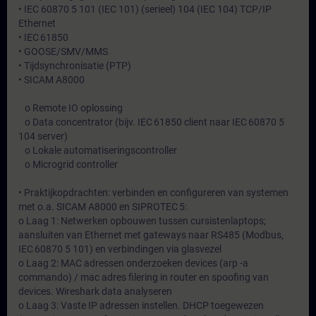
• IEC 60870 5 101 (IEC 101) (serieel) 104 (IEC 104) TCP/IP
Ethernet
• IEC 61850
• GOOSE/SMV/MMS
• Tijdsynchronisatie (PTP)
• SICAM A8000
o Remote IO oplossing
o Data concentrator (bijv. IEC 61850 client naar IEC 60870 5
104 server)
o Lokale automatiseringscontroller
o Microgrid controller
• Praktijkopdrachten: verbinden en configureren van systemen
met o.a. SICAM A8000 en SIPROTEC 5:
o Laag 1: Netwerken opbouwen tussen cursistenlaptops;
aansluiten van Ethernet met gateways naar RS485 (Modbus,
IEC 60870 5 101) en verbindingen via glasvezel
o Laag 2: MAC adressen onderzoeken devices (arp -a
commando) / mac adres filering in router en spoofing van
devices. Wireshark data analyseren
o Laag 3: Vaste IP adressen instellen. DHCP toegewezen