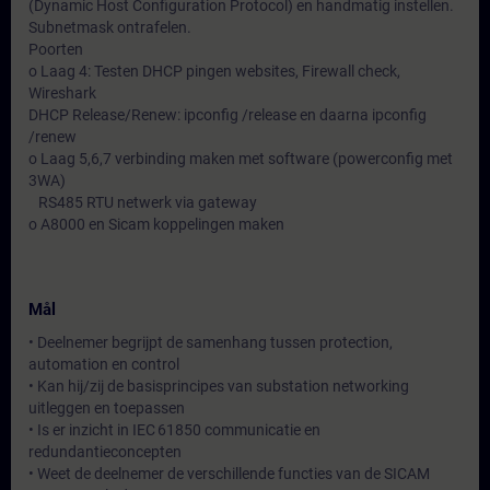
(Dynamic Host Configuration Protocol) en handmatig instellen.
Subnetmask ontrafelen.
Poorten
o Laag 4: Testen DHCP pingen websites, Firewall check,
Wireshark
DHCP Release/Renew: ipconfig /release en daarna ipconfig
/renew
o Laag 5,6,7 verbinding maken met software (powerconfig met
3WA)
RS485 RTU netwerk via gateway
o A8000 en Sicam koppelingen maken
Mål
• Deelnemer begrijpt de samenhang tussen protection,
automation en control
• Kan hij/zij de basisprincipes van substation networking
uitleggen en toepassen
• Is er inzicht in IEC 61850 communicatie en
redundantieconcepten
• Weet de deelnemer de verschillende functies van de SICAM