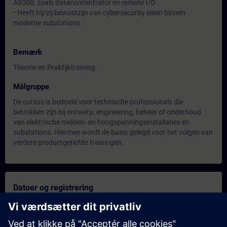
A8000, zoals dataconcentrator en remote I/O
• Heeft hij/zij bewustzijn van cybersecurity eisen binnen
moderne substations
Bemærk
Theorie en Praktijktraining.
Målgruppe
De cursus is bedoeld voor technische professionals die
betrokken zijn bij ontwerp, engineering, beheer of onderhoud
van elektrische midden- en hoogspanningsinstallaties en
substations. Hiermee wordt de basis gelegd voor het volgen van
verdere productgerichte trainingen.
Datoer og registrering
Der er i øjeblikket ingen tilgængelige kurser
Sæt dig selv på forespørgselslisten og modtag en besked, så
snart nye datoer er tilgængelige