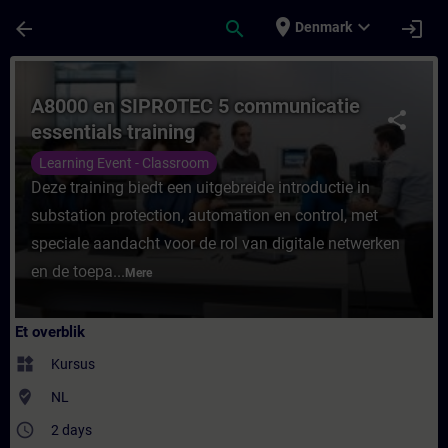
Gå til hovedindhold
Side indlæst
place
expand_more
arrow_back
search
login
Denmark
Rute - A8000 en SIPROTEC 5 communicatie 
A8000 en SIPROTEC 5 communicatie
share
essentials training
Learning Event - Classroom
Deze training biedt een uitgebreide introductie in
substation protection, automation en control, met
speciale aandacht voor de rol van digitale netwerken
en de toepa...
Mere
Et overblik
widgets
Kursus
where_to_vote
NL
access_time
2 days